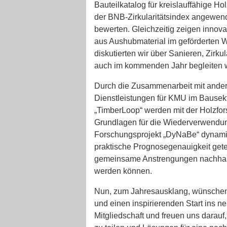
Bauteilkatalog für kreislauffähige H
der BNB-Zirkularitätsindex angewende
bewerten. Gleichzeitig zeigen innov
aus Aushubmaterial im geförderten W
diskutierten wir über Sanieren, Zirk
auch im kommenden Jahr begleiten 
Durch die Zusammenarbeit mit ander
Dienstleistungen für KMU im Bausekt
„TimberLoop“ werden mit der Holzfor
Grundlagen für die Wiederverwendun
Forschungsprojekt „DyNaBe“ dynamis
praktische Prognosegenauigkeit gete
gemeinsame Anstrengungen nachhaltig
werden können.
Nun, zum Jahresausklang, wünschen w
und einen inspirierenden Start ins n
Mitgliedschaft und freuen uns dara