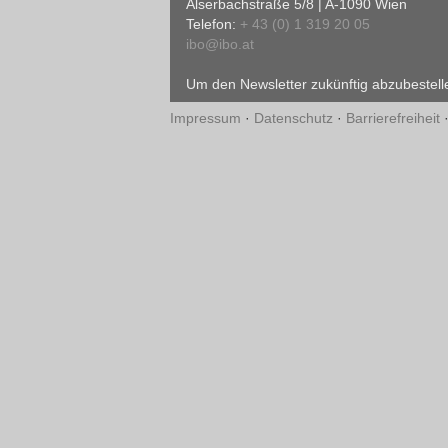
Alserbachstraße 5/8 | A-1090 Wien
Telefon:
+ 43 (0) 1 319 20 05
ibo@ibo.at
Um den Newsletter zukünftig abzubestelle
Impressum
·
Datenschutz
·
Barrierefreiheit