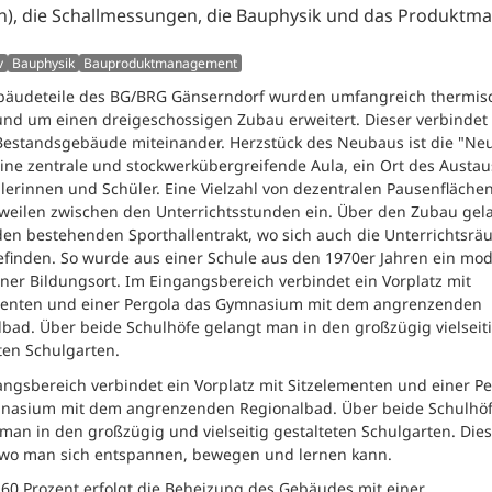
n), die Schallmessungen, die Bauphysik und das Produkt
v
Bauphysik
Bauproduktmanagement
bäudeteile des BG/BRG Gänserndorf wurden umfangreich thermis
und um einen dreigeschossigen Zubau erweitert. Dieser verbindet 
Bestandsgebäude miteinander. Herzstück des Neubaus ist die "Ne
eine zentrale und stockwerkübergreifende Aula, ein Ort des Austau
lerinnen und Schüler. Eine Vielzahl von dezentralen Pausenflächen
weilen zwischen den Unterrichtsstunden ein. Über den Zubau gel
en bestehenden Sporthallentrakt, wo sich auch die Unterrichtsrä
efinden. So wurde aus einer Schule aus den 1970er Jahren ein mo
ner Bildungsort. Im Eingangsbereich verbindet ein Vorplatz mit
menten und einer Pergola das Gymnasium mit dem angrenzenden
bad. Über beide Schulhöfe gelangt man in den großzügig vielseit
ten Schulgarten.
ngsbereich verbindet ein Vorplatz mit Sitzelementen und einer Pe
nasium mit dem angrenzenden Regionalbad. Über beide Schulhö
man in den großzügig und vielseitig gestalteten Schulgarten. Diese
, wo man sich entspannen, bewegen und lernen kann.
60 Prozent erfolgt die Beheizung des Gebäudes mit einer