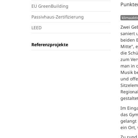
Punkte
EU GreenBuilding
Passivhaus-Zertifizierung
klimaakti
Zwei Ge
LEED
saniert 
beiden 
Referenzprojekte
Mitte", 
die Schü
zum Ver
man in d
Musik b
und offe
Sitzele
Regional
gestalte
Im Einga
das Gym
gelangt 
ein Ort
Zu rund 