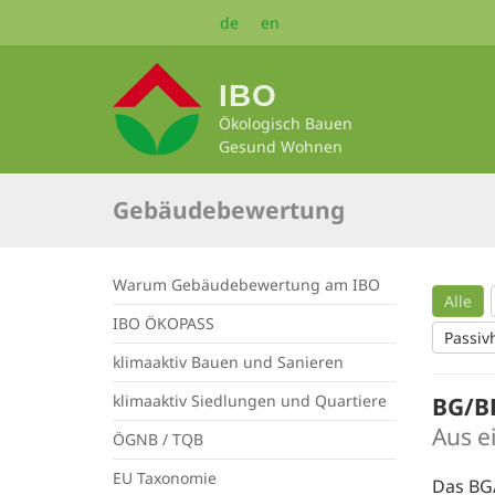
Zum
de
en
Seiteninhalt
springen
IBO
Ökologisch Bauen
Gesund Wohnen
Gebäudebewertung
Warum Gebäudebewertung am IBO
Alle
IBO ÖKOPASS
Passiv
klimaaktiv Bauen und Sanieren
klimaaktiv Siedlungen und Quartiere
BG/B
Aus e
ÖGNB / TQB
EU Taxonomie
Das BG/