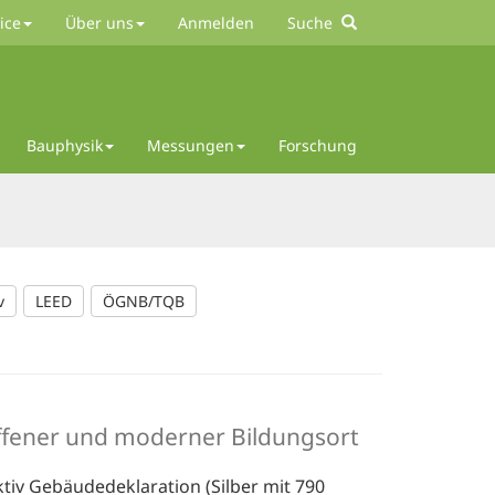
ice
Über uns
Anmelden
Suche
Bauphysik
Messungen
Forschung
v
LEED
ÖGNB/TQB
ffener und moderner Bildungsort
tiv Gebäudedeklaration (Silber mit 790