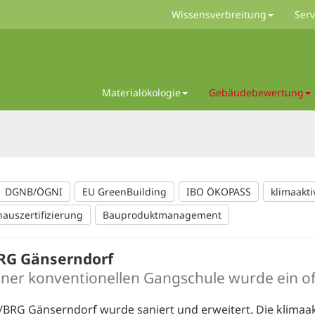
Wissensverbreitung
Serv
Materialökologie
Gebäudebewertung
DGNB/ÖGNI
EU GreenBuilding
IBO ÖKOPASS
klimaakti
hauszertifizierung
Bauproduktmanagement
RG Gänserndorf
iner konventionellen Gangschule wurde ein o
BRG Gänserndorf wurde saniert und erweitert. Die klimaak