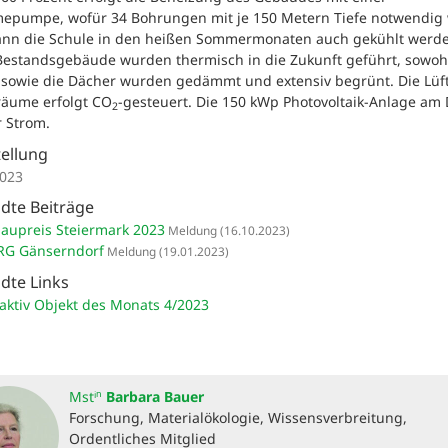
epumpe, wofür 34 Bohrungen mit je 150 Metern Tiefe notwendig
ann die Schule in den heißen Sommermonaten auch gekühlt werde
Bestandsgebäude wurden thermisch in die Zukunft geführt, sowoh
 sowie die Dächer wurden gedämmt und extensiv begrünt. Die Lüf
räume erfolgt CO
-gesteuert. Die 150 kWp Photovoltaik-Anlage am
2
r Strom.
tellung
2023
dte Beiträge
aupreis Steiermark 2023
Meldung
(16.10.2023)
RG Gänserndorf
Meldung
(19.01.2023)
dte Links
aktiv Objekt des Monats 4/2023
Mstⁱⁿ
Barbara Bauer
Forschung, Materialökologie, Wissensverbreitung,
Ordentliches Mitglied