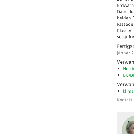
Erdwärm
Damit k
beiden 
Fassade
Klassen
sorgt fü
Fertigs
Jänner 
Verwan
Holzb
BG/B
Verwan
klima
Kontakt