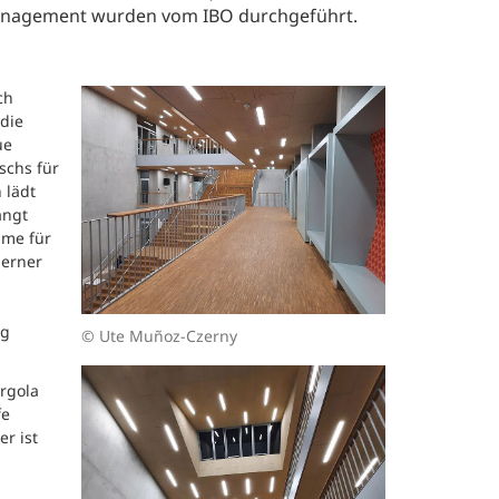
management wurden vom IBO durchgeführt.
ch
die
ue
schs für
 lädt
angt
ume für
derner
ig
© Ute Muñoz-Czerny
rgola
fe
r ist