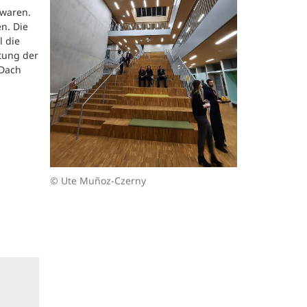
 waren.
n. Die
l die
tung der
 Dach
© Ute Muñoz-Czerny