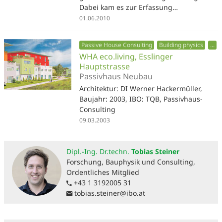
Dabei kam es zur Erfassung…
01.06.2010
Passive House Consulting
Building physics
...
WHA eco.living, Esslinger
Hauptstrasse
Passivhaus Neubau
Architektur: DI Werner Hackermüller,
Baujahr: 2003, IBO: TQB, Passivhaus-
Consulting
09.03.2003
Dipl.-Ing. Dr.techn.
Tobias Steiner
Forschung, Bauphysik und Consulting,
Ordentliches Mitglied
+43 1 3192005 31
tobias.steiner
@
ibo.at