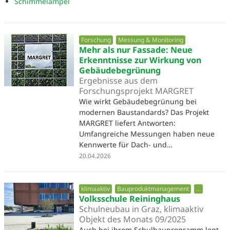
Schimmelampel
Forschung
Messung & Monitoring
Mehr als nur Fassade: Neue
Erkenntnisse zur Wirkung von
Gebäudebegrünung
Ergebnisse aus dem
Forschungsprojekt MARGRET
Wie wirkt Gebäudebegrünung bei
modernen Baustandards? Das Projekt
MARGRET liefert Antworten:
Umfangreiche Messungen haben neue
Kennwerte für Dach- und…
20.04.2026
klimaaktiv
Bauproduktmanagement
...
Volksschule Reininghaus
Schulneubau in Graz, klimaaktiv
Objekt des Monats 09/2025
Auch bei ihrem Schulbauprogramm legt