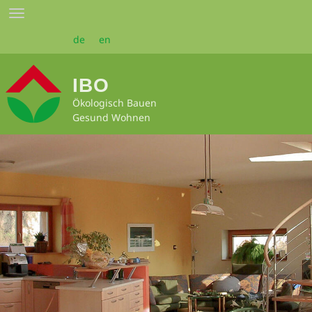
Zum
Toggle
Seiteninhalt
navigation
springen
de
en
IBO
Ökologisch Bauen
Gesund Wohnen