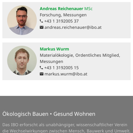
Andreas Reichenauer
MSc
Forschung, Messungen
+43 1 3192005 37
andreas.reichenauer
@
ibo.at
Markus Wurm
Materialökologie, Ordentliches Mitglied,
Messungen
+43 1 3192005 15
markus.wurm
@
ibo.at
Ökologisch Bauen • Gesund Wohnen
Das IBO erforscht als unabhängiger, wissenschaftlicher Verein
die Wechselwirkungen zwischen Mensch, Bauwerk und Umwelt.