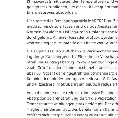
Klimawandels mit steigenden Temperaturen und ve
geeignete Grundlagen, um diese Effekte quantitat
Energieausweis abzubilden.
Hier setzte das Forschungsprojekt MARGRET an. Z
messtechnisch zu erfassen und daraus Ansätze fü
Normen abzuleiten. Dafür wurden umfangreiche 
durchgeführt. An einer Fassadenprüfbox wurden b
während eigene Teststände die Effekte von Gründ
Die Ergebnisse verdeutlichen die Wirkmechanism
lag der größte energetische Effekt in der Verschat
Strahlungseintrags betrug im vorliegenden Projekt 
vitale Grünfassaden können noch mehr. Um sich se
über 50 Prozent der eingestrahlten Sonnenenergie
Kombination mit der geringen Albedo von Grünfass
und Hitzestress im Straßenraum deutlich reduziert
Auch die untersuchte reduziert-intensive Dachbegr
Absorption solarer Strahlung durch die Vegetatio
Temperaturschwankungen stark gedämpft. Der er
Trägheit minderten trotz des bereits hohen Dämm
eröffnet sich perspektivisch Potenzial zur Redukti