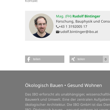
Kontakt
Mag. (FH)
Rudolf Bintinger
Forschung, Bauphysik und Cons
+43 1 3192005 17
rudolf.bintinger@ibo.at
teilen
teilen
0
Ökologisch Bauen • Gesund Wohnen
Das IBO erforscht als unabhängiger, wissenschaft
Bauwerk und Umwelt. Eine der zentralen Aufgaben
ökologischer Architektur. Die IBO GmbH ist das D
IBO. Ökologisch bauen – gesund wohnen ist unser