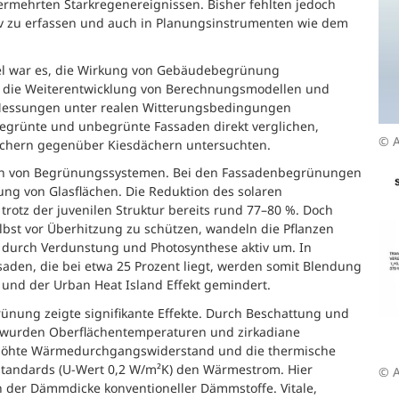
rmehrten Starkregenereignissen. Bisher fehlten jedoch
iv zu erfassen und auch in Planungsinstrumenten wie dem
iel war es, die Wirkung von Gebäudebegrünung
r die Weiterentwicklung von Berechnungsmodellen und
Messungen unter realen Witterungsbedingungen
egrünte und unbegrünte Fassaden direkt verglichen,
© A
ächern gegenüber Kiesdächern untersuchten.
en von Begrünungssystemen. Bei den Fassadenbegrünungen
tung von Glasflächen. Die Reduktion des solaren
trotz der juvenilen Struktur bereits rund 77–80 %. Doch
lbst vor Überhitzung zu schützen, wandeln die Pflanzen
 durch Verdunstung und Photosynthese aktiv um. In
aden, die bei etwa 25 Prozent liegt, werden somit Blendung
 und der Urban Heat Island Effekt gemindert.
ünung zeigte signifikante Effekte. Durch Beschattung und
n wurden Oberflächentemperaturen und zirkadiane
höhte Wärmedurchgangswiderstand und die thermische
standards (U-Wert 0,2 W/m²K) den Wärmestrom. Hier
© A
on der Dämmdicke konventioneller Dämmstoffe. Vitale,