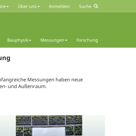
ice
Über uns
Anmelden
Suche
Bauphysik
Messungen
Forschung
ung
Umfangreiche Messungen haben neue
nen- und Außenraum.