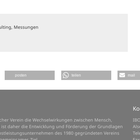
ulting, Messungen
posten
teilen
mail
Ko
licher Verein die Wechselwirkungen zwischen Mensch,
IB
 ist daher die Entwicklung und Förderung der Grundlagen
Als
ienstleistungsunternehmen des 1980 gegründeten Vereins
Tel
 gemeinsames Ziel.
Fax