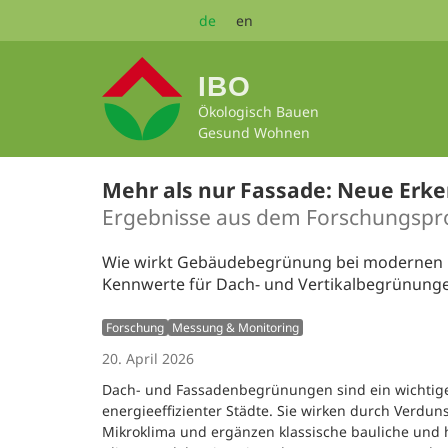
Zum
de
en
Seiteninhalt
springen
IBO
Ökologisch Bauen
Gesund Wohnen
Mehr als nur Fassade: Neue Erk
Ergebnisse aus dem Forschungsp
Wie wirkt Gebäudebegrünung bei modernen 
Kennwerte für Dach- und Vertikalbegrünung
Forschung
Messung & Monitoring
20. April 2026
Dach- und Fassadenbegrünungen sind ein wichtiger
energieeffizienter Städte. Sie wirken durch Verdu
Mikroklima und ergänzen klassische bauliche und