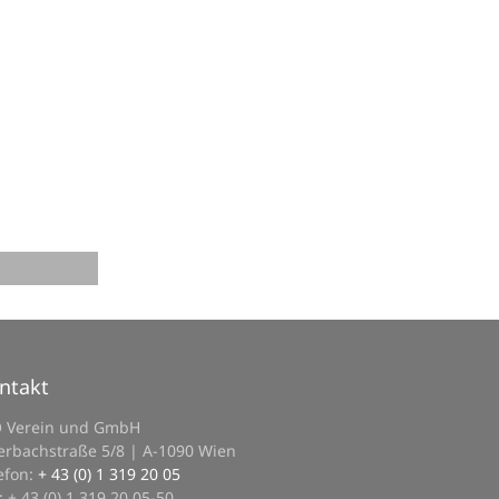
ntakt
O Verein und GmbH
erbachstraße 5/8 | A-1090 Wien
efon:
+ 43 (0) 1 319 20 05
: + 43 (0) 1 319 20 05-50