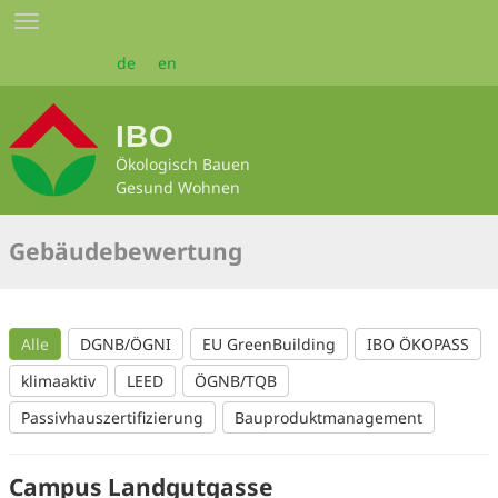
Zum
Toggle
Seiteninhalt
navigation
springen
de
en
IBO
Ökologisch Bauen
Gesund Wohnen
Gebäudebewertung
Alle
DGNB/ÖGNI
EU GreenBuilding
IBO ÖKOPASS
klimaaktiv
LEED
ÖGNB/TQB
Passivhauszertifizierung
Bauproduktmanagement
Campus Landgutgasse