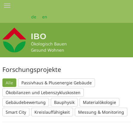
Zum
Toggle
Seiteninhalt
navigation
springen
de
en
IBO
Ökologisch Bauen
Gesund Wohnen
Forschungsprojekte
Alle
Passivhaus & Plusenergie Gebäude
Ökobilanzen und Lebenszykluskosten
Gebäudebewertung
Bauphysik
Materialökologie
Smart City
Kreislauffähigkeit
Messung & Monitoring