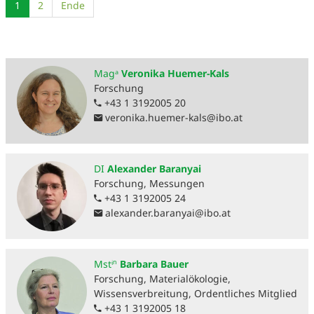
1
2
Ende
Magᵃ
Veronika Huemer-Kals
Forschung
+43 1 3192005 20
veronika.huemer-kals
@
ibo.at
DI
Alexander Baranyai
Forschung, Messungen
+43 1 3192005 24
alexander.baranyai
@
ibo.at
Mstⁱⁿ
Barbara Bauer
Forschung, Materialökologie,
Wissensverbreitung, Ordentliches Mitglied
+43 1 3192005 18