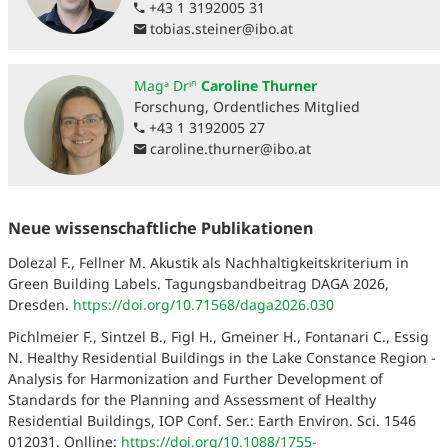
+43 1 3192005 31
tobias.steiner
@
ibo.at
Magᵃ Drⁱⁿ
Caroline Thurner
Forschung, Ordentliches Mitglied
+43 1 3192005 27
caroline.thurner
@
ibo.at
Neue wissenschaftliche Publikationen
Dolezal F., Fellner M. Akustik als Nachhaltigkeitskriterium in
Green Building Labels. Tagungsbandbeitrag DAGA 2026,
Dresden.
https://doi.org/10.71568/daga2026.030
Pichlmeier F., Sintzel B., Figl H., Gmeiner H., Fontanari C., Essig
N. Healthy Residential Buildings in the Lake Constance Region -
Analysis for Harmonization and Further Development of
Standards for the Planning and Assessment of Healthy
Residential Buildings, IOP Conf. Ser.: Earth Environ. Sci. 1546
012031. Onlline:
https://doi.org/10.1088/1755-