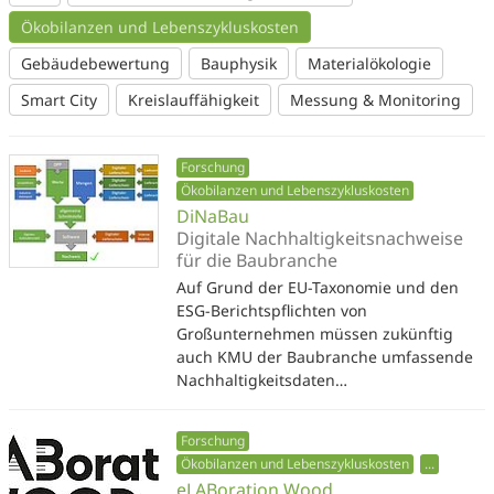
Ökobilanzen und Lebenszykluskosten
Gebäudebewertung
Bauphysik
Materialökologie
Smart City
Kreislauffähigkeit
Messung & Monitoring
Forschung
Ökobilanzen und Lebenszykluskosten
DiNaBau
Digitale Nachhaltigkeitsnachweise
für die Baubranche
Auf Grund der EU-Taxonomie und den
ESG-Berichtspflichten von
Großunternehmen müssen zukünftig
auch KMU der Baubranche umfassende
Nachhaltigkeitsdaten…
Forschung
Ökobilanzen und Lebenszykluskosten
...
eLABoration Wood