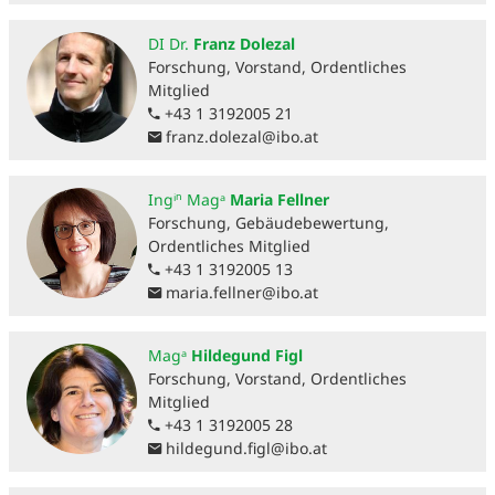
DI Dr.
Franz Dolezal
Forschung, Vorstand, Ordentliches
Mitglied
+43 1 3192005 21
franz.dolezal
@
ibo.at
Ingⁱⁿ Magᵃ
Maria Fellner
Forschung, Gebäudebewertung,
Ordentliches Mitglied
+43 1 3192005 13
maria.fellner
@
ibo.at
Magᵃ
Hildegund Figl
Forschung, Vorstand, Ordentliches
Mitglied
+43 1 3192005 28
hildegund.figl
@
ibo.at