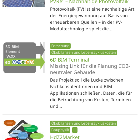
PVRe² – Nachhaltige Photovoltaik
Photovoltaik (PV) ist eine nachhaltige Art
der Energiegewinnung auf Basis von
erneuerbaren Quellen – in der PV-
Modultechnologie spielt die…
Forschung
Ökobilanzen und Lebenszykluskosten
6D BIM Terminal
Missing Link für die Planung CO2-
neutraler Gebäude
Das Projekt soll die Lücke zwischen
FachkonsulentInnen und BIM
Applikationen schließen. Daten, die für
die Betrachtung von Kosten, Terminen
und…
Ökobilanzen und Lebenszykluskosten
Bauphysik
...
HdZ2Market