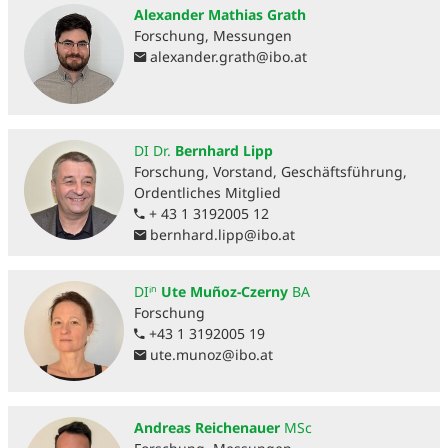
Alexander Mathias Grath
Forschung, Messungen
alexander.grath
@
ibo.at
DI Dr.
Bernhard Lipp
Forschung, Vorstand, Geschäftsführung,
Ordentliches Mitglied
+ 43 1 3192005 12
bernhard.lipp
@
ibo.at
DIⁱⁿ
Ute Muñoz-Czerny
BA
Forschung
+43 1 3192005 19
ute.munoz
@
ibo.at
Andreas Reichenauer
MSc