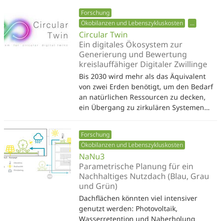
Forschung
Ökobilanzen und Lebenszykluskosten
...
Circular Twin
Ein digitales Ökosystem zur
Generierung und Bewertung
kreislauffähiger Digitaler Zwillinge
Bis 2030 wird mehr als das Äquivalent
von zwei Erden benötigt, um den Bedarf
an natürlichen Ressourcen zu decken,
ein Übergang zu zirkulären Systemen…
Forschung
Ökobilanzen und Lebenszykluskosten
NaNu3
Parametrische Planung für ein
Nachhaltiges Nutzdach (Blau, Grau
und Grün)
Dachflächen könnten viel intensiver
genutzt werden: Photovoltaik,
Wasserretention und Naherholung