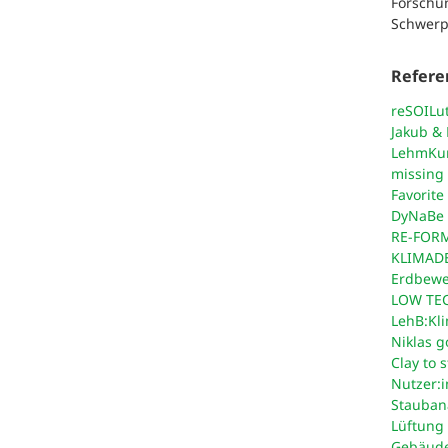
Forschu
Schwer
Refere
reSOILu
Jakub & 
LehmKu
missing 
Favorite
DyNaBe 
RE-FORM
KLIMADE
Erdbew
LOW TEC
LehB:Kli
Niklas g
Clay to s
Nutzer:
Stauban
Lüftung 
Gebäudes