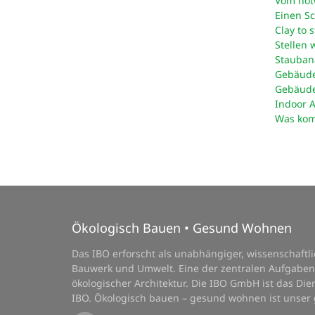
Vom not
Einen Sc
Clay to
Stellen 
Staubana
Gebäude
Gebäudes
Indoor A
Was komm
Ökologisch Bauen • Gesund Wohnen
Das IBO erforscht als unabhängiger, wissenschaft
Bauwerk und Umwelt. Eine der zentralen Aufgaben
ökologischer Architektur. Die IBO GmbH ist das D
IBO. Ökologisch bauen – gesund wohnen ist unser