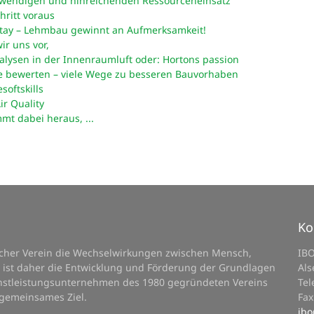
wendigen und hinreichenden Ressourceneinsatz
hritt voraus
 stay – Lehmbau gewinnt an Aufmerksamkeit!
wir uns vor,
lysen in der Innenraumluft oder: Hortons passion
 bewerten – viele Wege zu besseren Bauvorhaben
oftskills
ir Quality
t dabei heraus, ...
Ko
licher Verein die Wechselwirkungen zwischen Mensch,
IB
 ist daher die Entwicklung und Förderung der Grundlagen
Als
ienstleistungsunternehmen des 1980 gegründeten Vereins
Tel
 gemeinsames Ziel.
Fax
ibo