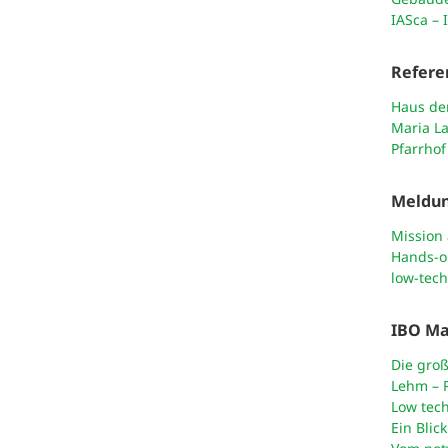
IASca – 
Refere
Haus der
Maria L
Pfarrhof
Meldu
Mission
Hands-o
low-tech
IBO Ma
Die groß
Lehm – P
Low tec
Ein Blic