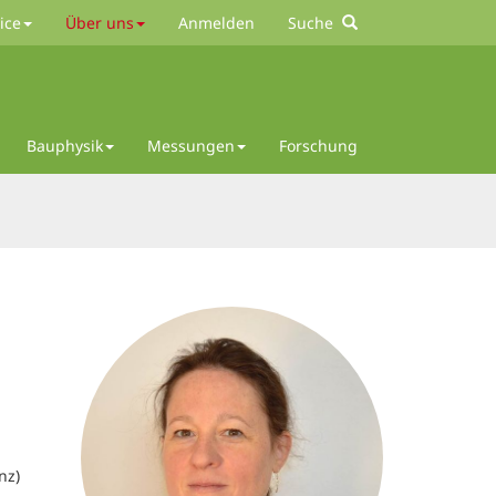
ice
Über uns
Anmelden
Suche
Bauphysik
Messungen
Forschung
nz)