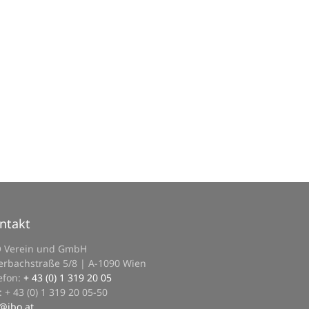
ntakt
O Verein und GmbH
erbachstraße 5/8 | A-1090 Wien
efon:
+ 43 (0) 1 319 20 05
: + 43 (0) 1 319 20 05-50
@
ibo.at