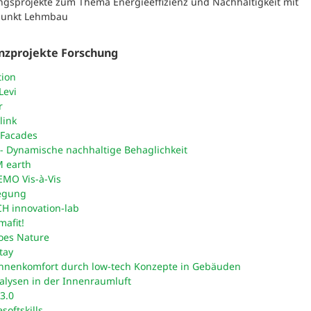
ngsprojekte zum Thema Energieeffizienz und Nachhaltigkeit mit
punkt Lehmbau
nzprojekte Forschung
tion
Levi
r
link
 Facades
- Dynamische nachhaltige Behaglichkeit
 earth
MO Vis-à-Vis
egung
H innovation-lab
mafit!
oes Nature
tay
innenkomfort durch low-tech Konzepte in Gebäuden
alysen in der Innenraumluft
3.0
oftskills