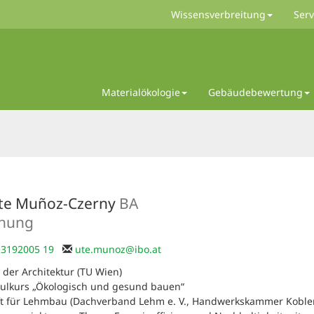
Wissensverbreitung
Serv
Materialökologie
Gebäudebewertung
te Muñoz-Czerny
BA
chung
 3192005 19
ute.munoz
@
ibo.at
der Architektur (TU Wien)
ulkurs „Ökologisch und gesund bauen“
ft für Lehmbau (Dachverband Lehm e. V., Handwerkskammer Koble