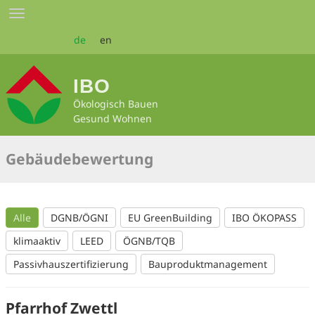
Zum
Toggle
Seiteninhalt
navigation
springen
de
en
IBO
Ökologisch Bauen
Gesund Wohnen
Gebäudebewertung
Alle
DGNB/ÖGNI
EU GreenBuilding
IBO ÖKOPASS
klimaaktiv
LEED
ÖGNB/TQB
Passivhauszertifizierung
Bauproduktmanagement
Pfarrhof Zwettl