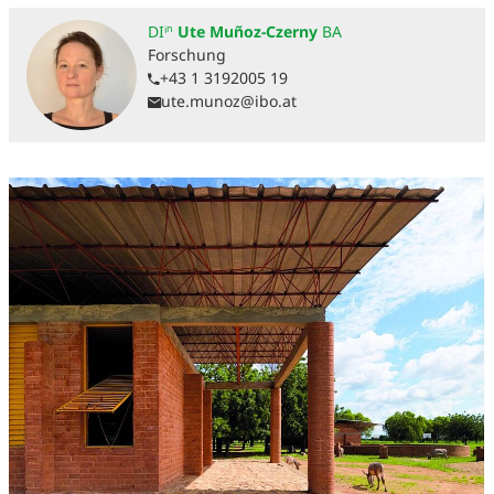
DIⁱⁿ
Ute Muñoz-Czerny
BA
Forschung
+43 1 3192005 19
ute.munoz@ibo.at