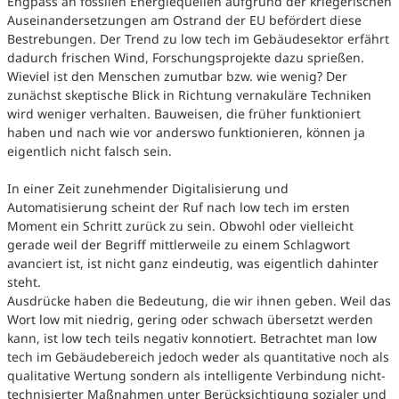
Engpass an fossilen Energiequellen aufgrund der kriegerischen
Auseinandersetzungen am Ostrand der EU befördert diese
Bestrebungen. Der Trend zu low tech im Gebäudesektor erfährt
dadurch frischen Wind, Forschungsprojekte dazu sprießen.
Wieviel ist den Menschen zumutbar bzw. wie wenig? Der
zunächst skeptische Blick in Richtung vernakuläre Techniken
wird weniger verhalten. Bauweisen, die früher funktioniert
haben und nach wie vor anderswo funktionieren, können ja
eigentlich nicht falsch sein.
In einer Zeit zunehmender Digitalisierung und
Automatisierung scheint der Ruf nach low tech im ersten
Moment ein Schritt zurück zu sein. Obwohl oder vielleicht
gerade weil der Begriff mittlerweile zu einem Schlagwort
avanciert ist, ist nicht ganz eindeutig, was eigentlich dahinter
steht.
Ausdrücke haben die Bedeutung, die wir ihnen geben. Weil das
Wort low mit niedrig, gering oder schwach übersetzt werden
kann, ist low tech teils negativ konnotiert. Betrachtet man low
tech im Gebäudebereich jedoch weder als quantitative noch als
qualitative Wertung sondern als intelligente Verbindung nicht-
technisierter Maßnahmen unter Berücksichtigung sozialer und