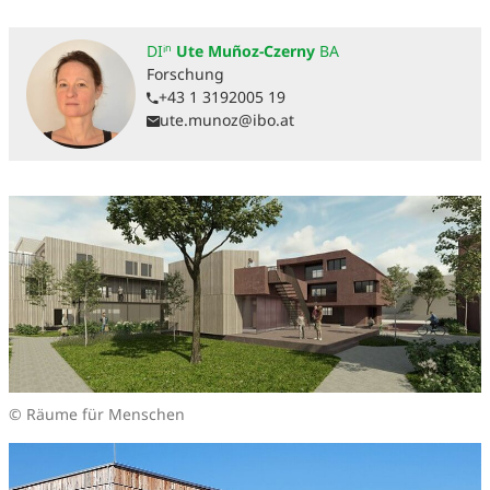
DIⁱⁿ
Ute Muñoz-Czerny
BA
Forschung
+43 1 3192005 19
ute.munoz@ibo.at
© Räume für Menschen