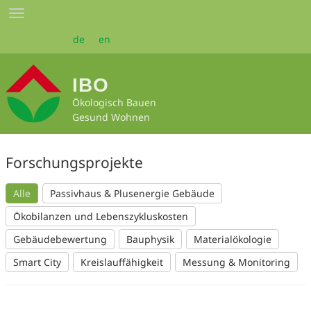
Zum
Toggle
Seiteninhalt
navigation
springen
de
en
IBO
Ökologisch Bauen
Gesund Wohnen
Forschungsprojekte
Alle
Passivhaus & Plusenergie Gebäude
Ökobilanzen und Lebenszykluskosten
Gebäudebewertung
Bauphysik
Materialökologie
Smart City
Kreislauffähigkeit
Messung & Monitoring