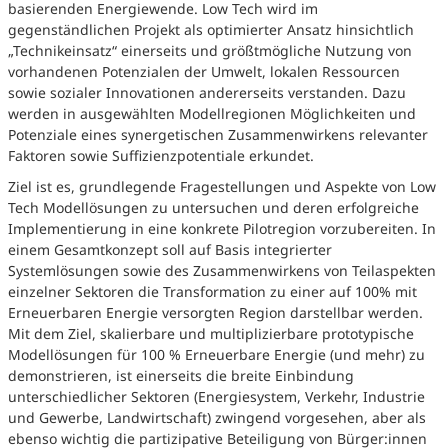
basierenden Energiewende. Low Tech wird im
gegenständlichen Projekt als optimierter Ansatz hinsichtlich
„Technikeinsatz“ einerseits und größtmögliche Nutzung von
vorhandenen Potenzialen der Umwelt, lokalen Ressourcen
sowie sozialer Innovationen andererseits verstanden. Dazu
werden in ausgewählten Modellregionen Möglichkeiten und
Potenziale eines synergetischen Zusammenwirkens relevanter
Faktoren sowie Suffizienzpotentiale erkundet.
Ziel ist es, grundlegende Fragestellungen und Aspekte von Low
Tech Modellösungen zu untersuchen und deren erfolgreiche
Implementierung in eine konkrete Pilotregion vorzubereiten. In
einem Gesamtkonzept soll auf Basis integrierter
Systemlösungen sowie des Zusammenwirkens von Teilaspekten
einzelner Sektoren die Transformation zu einer auf 100% mit
Erneuerbaren Energie versorgten Region darstellbar werden.
Mit dem Ziel, skalierbare und multiplizierbare prototypische
Modellösungen für 100 % Erneuerbare Energie (und mehr) zu
demonstrieren, ist einerseits die breite Einbindung
unterschiedlicher Sektoren (Energiesystem, Verkehr, Industrie
und Gewerbe, Landwirtschaft) zwingend vorgesehen, aber als
ebenso wichtig die partizipative Beteiligung von Bürger:innen