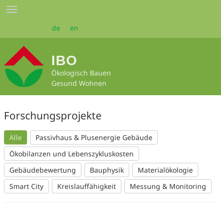
Zum
Toggle
Seiteninhalt
navigation
springen
de
en
IBO
Ökologisch Bauen
Gesund Wohnen
Forschungsprojekte
Alle
Passivhaus & Plusenergie Gebäude
Ökobilanzen und Lebenszykluskosten
Gebäudebewertung
Bauphysik
Materialökologie
Smart City
Kreislauffähigkeit
Messung & Monitoring