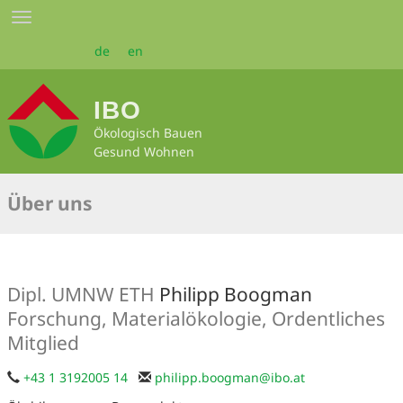
Zum
Toggle
Seiteninhalt
navigation
springen
de
en
IBO
Ökologisch Bauen
Gesund Wohnen
Über uns
Dipl. UMNW ETH
Philipp Boogman
Forschung, Materialökologie, Ordentliches
Mitglied
+43 1 3192005 14
philipp.boogman
@
ibo.at