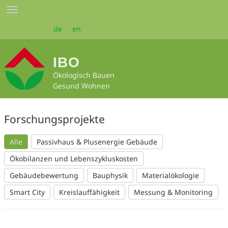
Zum
Toggle
Seiteninhalt
navigation
springen
de
en
IBO
Ökologisch Bauen
Gesund Wohnen
Forschungsprojekte
Alle
Passivhaus & Plusenergie Gebäude
Ökobilanzen und Lebenszykluskosten
Gebäudebewertung
Bauphysik
Materialökologie
Smart City
Kreislauffähigkeit
Messung & Monitoring