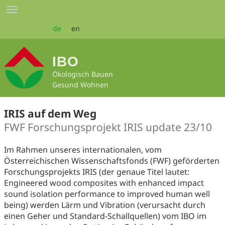
Zum
Toggle
Seiteninhalt
navigation
springen
de
en
IBO
Ökologisch Bauen
Gesund Wohnen
IRIS auf dem Weg
FWF Forschungsprojekt IRIS update 23/10
Im Rahmen unseres internationalen, vom
Österreichischen Wissenschaftsfonds (FWF) geförderten
Forschungsprojekts IRIS (der genaue Titel lautet:
Engineered wood composites with enhanced impact
sound isolation performance to improved human well
being) werden Lärm und Vibration (verursacht durch
einen Geher und Standard-Schallquellen) vom IBO im