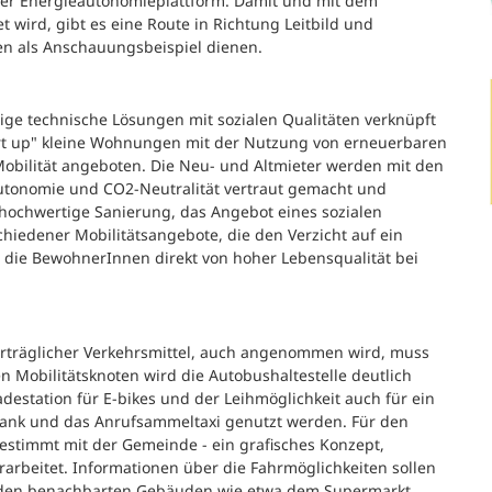
er Energieautonomieplattform. Damit und mit dem
 wird, gibt es eine Route in Richtung Leitbild und
en als Anschauungsbeispiel dienen.
tige technische Lösungen mit sozialen Qualitäten verknüpft
rt up" kleine Wohnungen mit der Nutzung von erneuerbaren
obilität angeboten. Die Neu- und Altmieter werden mit den
onomie und CO2-Neutralität vertraut gemacht und
e hochwertige Sanierung, das Angebot eines sozialen
hiedener Mobilitätsangebote, die den Verzicht auf ein
 die BewohnerInnen direkt von hoher Lebensqualität bei
rträglicher Verkehrsmittel, auch angenommen wird, muss
n Mobilitätsknoten wird die Autobushaltestelle deutlich
Ladestation für E-bikes und der Leihmöglichkeit auch für ein
hrbank und das Anrufsammeltaxi genutzt werden. Für den
gestimmt mit der Gemeinde - ein grafisches Konzept,
erarbeitet. Informationen über die Fahrmöglichkeiten sollen
n den benachbarten Gebäuden wie etwa dem Supermarkt,