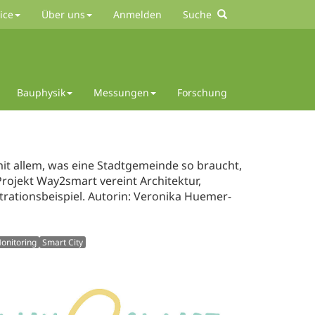
ice
Über uns
Anmelden
Suche
Bauphysik
Messungen
Forschung
it allem, was eine Stadtgemeinde so braucht,
Projekt Way2smart vereint Architektur,
rationsbeispiel. Autorin: Veronika Huemer-
onitoring
Smart City