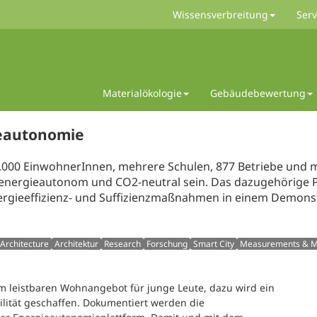
Wissensverbreitung
Serv
Materialökologie
Gebäudebewertung
ieautonomie
.000 EinwohnerInnen, mehrere Schulen, 877 Betriebe und m
adt energieautonom und CO2-neutral sein. Das dazugehörige 
rgieeffizienz- und Suffizienzmaßnahmen in einem Demonst
Architecture
Architektur
Research
Forschung
Smart City
Measurements & M
 leistbaren Wohnangebot für junge Leute, dazu wird ein
lität geschaffen. Dokumentiert werden die