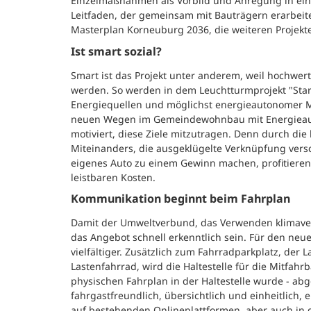
Einzelmaßnahmen als Vorbild und Anregung in ein
Leitfaden, der gemeinsam mit Bauträgern erarbeitet
Masterplan Korneuburg 2036, die weiteren Projekt
Ist smart sozial?
Smart ist das Projekt unter anderem, weil hochwer
werden. So werden in dem Leuchtturmprojekt "Sta
Energiequellen und möglichst energieautonomer M
neuen Wegen im Gemeindewohnbau mit Energieaut
motiviert, diese Ziele mitzutragen. Denn durch di
Miteinanders, die ausgeklügelte Verknüpfung versc
eigenes Auto zu einem Gewinn machen, profitieren
leistbaren Kosten.
Kommunikation beginnt beim Fahrplan
Damit der Umweltverbund, das Verwenden klimave
das Angebot schnell erkenntlich sein. Für den neue
vielfältiger. Zusätzlich zum Fahrradparkplatz, der 
Lastenfahrrad, wird die Haltestelle für die Mitfa
physischen Fahrplan in der Haltestelle wurde - ab
fahrgastfreundlich, übersichtlich und einheitlich, 
auf bestehenden Onlineplattformen, aber auch i