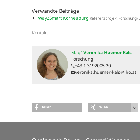
Verwandte Beiträge
Way2Smart Korneuburg
Referenzprojekt Forschung
(
Kontakt
Magᵃ
Veronika Huemer-Kals
Forschung
+43 1 3192005 20
veronika.huemer-kals@ibo.at
teilen
teilen
0