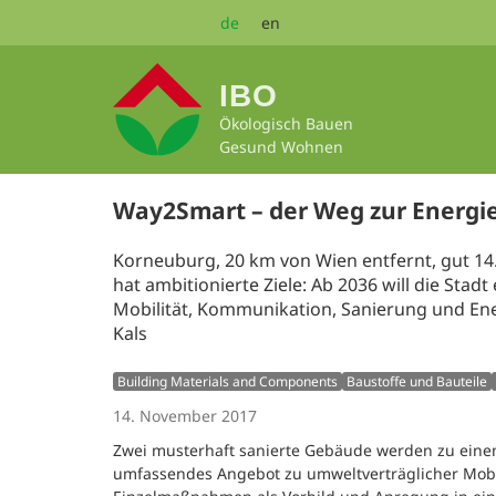
Zum
de
en
Seiteninhalt
springen
IBO
Ökologisch Bauen
Gesund Wohnen
Way2Smart – der Weg zur Energ
Korneuburg, 20 km von Wien entfernt, gut 14
hat ambitionierte Ziele: Ab 2036 will die St
Mobilität, Kommunikation, Sanierung und Ene
Kals
Building Materials and Components
Baustoffe und Bauteile
14. November 2017
Zwei musterhaft sanierte Gebäude werden zu einem
umfassendes Angebot zu umweltverträglicher Mobi