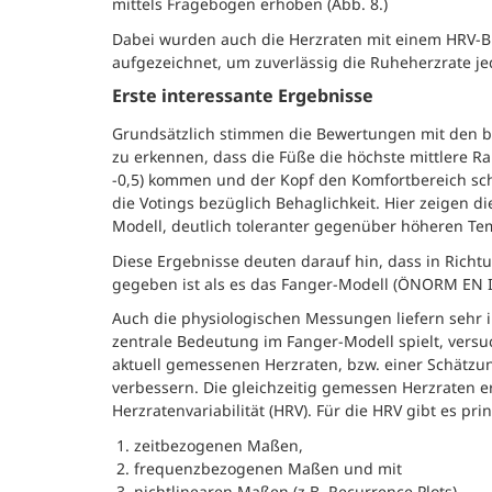
mittels Fragebogen erhoben (Abb. 8.)
Dabei wurden auch die Herzraten mit einem HRV-B
aufgezeichnet, um zuverlässig die Ruheherzrate j
Erste interessante Ergebnisse
Grundsätzlich stimmen die Bewertungen mit den be
zu erkennen, dass die Füße die höchste mittlere R
-0,5) kommen und der Kopf den Komfortbereich scho
die Votings bezüglich Behaglichkeit. Hier zeigen 
Modell, deutlich toleranter gegenüber höheren Te
Diese Ergebnisse deuten darauf hin, dass in Rich
gegeben ist als es das Fanger-Modell (ÖNORM EN IS
Auch die physiologischen Messungen liefern sehr i
zentrale Bedeutung im Fanger-Modell spielt, versu
aktuell gemessenen Herzraten, bzw. einer Schätzu
verbessern. Die gleichzeitig gemessen Herzraten 
Herzratenvariabilität (HRV). Für die HRV gibt es pri
zeitbezogenen Maßen,
frequenzbezogenen Maßen und mit
nichtlinearen Maßen (z.B. Recurrence Plots).