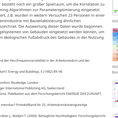
r besteht noch ein großer Spielraum, um die Korrelation zu
ning-Algorithmen zur Parameteroptimierung eingesetzt
ert, z.B. wurden in weitern Versuchen 23 Personen in einer
tindustrie mit Bauteilaktivierung ähnlichen
Abb
gezeichnet. Die Auswertung dieser Daten wurde begonnen.
 Regelsystemen von Gebäuden eingesetzt werden können, um
 den ökologischen Fußabdruck des Gebäudes in der Nutzung
nd der Herzfrequenzvariabilität in der Arbeitsmedizin und der
Abb
dum?. Energy and Buildings, 5 (1982) 89–96
Bew
Comfort. Routledge, London
ger International Publishing AG, Switerzland
s-Büros. Publikation aus dem Forschungsbericht ENERGIE DER ZUKUNFT,
ch messbar? Protokollband Nr. 25, Arbeitskreiskostengünstige
ardner J., Waltjen T. (2004): Behagliche Nachhaltigkeit. Forschungsbericht