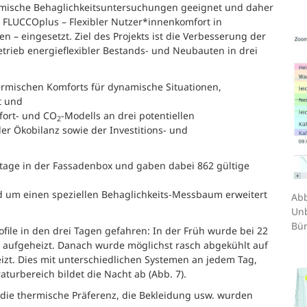
amische Behaglichkeitsuntersuchungen geeignet und daher
FLUCCOplus – Flexibler Nutzer*innenkomfort in
n – eingesetzt. Ziel des Projekts ist die Verbesserung der
trieb energieflexibler Bestands- und Neubauten in drei
rmischen Komforts für dynamische Situationen,
t und
fort- und CO
-Modells an drei potentiellen
2
er Ökobilanz sowie der Investitions- und
stage in der Fassadenbox und gaben dabei 862 gültige
d um einen speziellen Behaglichkeits-Messbaum erweitert
Abb
Unb
Bür
ile in den drei Tagen gefahren: In der Früh wurde bei 22
n aufgeheizt. Danach wurde möglichst rasch abgekühlt auf
izt. Dies mit unterschiedlichen Systemen an jedem Tag,
urbereich bildet die Nacht ab (Abb. 7).
 die thermische Präferenz, die Bekleidung usw. wurden