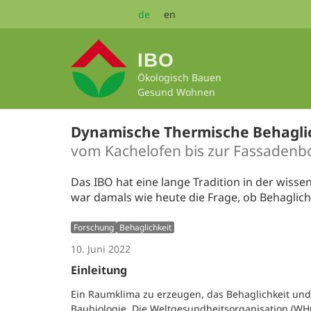
Zum
de
en
Seiteninhalt
springen
IBO
Ökologisch Bauen
Gesund Wohnen
Dynamische Thermische Behagli
vom Kachelofen bis zur Fassadenb
Das IBO hat eine lange Tradition in der wis
war damals wie heute die Frage, ob Behaglich
Forschung
Behaglichkeit
10. Juni 2022
Einleitung
Ein Raumklima zu erzeugen, das Behaglichkeit und G
Baubiologie. Die Weltgesundheitsorganisation (WH