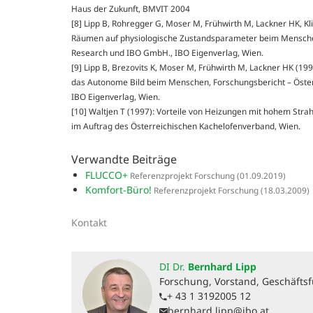
Haus der Zukunft, BMVIT 2004
[8] Lipp B, Rohregger G, Moser M, Frühwirth M, Lackner HK, K
Räumen auf physiologische Zustandsparameter beim Menschen
Research und IBO GmbH., IBO Eigenverlag, Wien.
[9] Lipp B, Brezovits K, Moser M, Frühwirth M, Lackner HK (1
das Autonome Bild beim Menschen, Forschungsbericht – Öste
IBO Eigenverlag, Wien.
[10] Waltjen T (1997): Vorteile von Heizungen mit hohem Strah
im Auftrag des Österreichischen Kachelofenverband, Wien.
Verwandte Beiträge
FLUCCO+
Referenzprojekt Forschung
(01.09.2019)
Komfort-Büro!
Referenzprojekt Forschung
(18.03.2009)
Kontakt
DI Dr.
Bernhard Lipp
Forschung, Vorstand, Geschäftsf
+ 43 1 3192005 12
bernhard.lipp@ibo.at