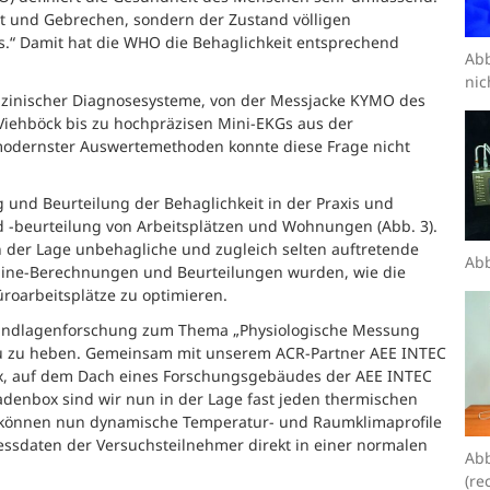
eit und Gebrechen, sondern der Zustand völligen
s.“ Damit hat die WHO die Behaglichkeit entsprechend
Abb
nic
dizinischer Diagnosesysteme, von der Messjacke KYMO des
Viehböck bis zu hochpräzisen Mini-EKGs aus der
odernster Auswertemethoden konnte diese Frage nicht
 und Beurteilung der Behaglichkeit in der Praxis und
 -beurteilung von Arbeitsplätzen und Wohnungen (Abb. 3).
in der Lage unbehagliche und zugleich selten auftretende
Abb
nline-Berechnungen und Beurteilungen wurden, wie die
üroarbeitsplätze zu optimieren.
Grundlagenforschung zum Thema „Physiologische Messung
au zu heben. Gemeinsam mit unserem ACR-Partner AEE INTEC
ox, auf dem Dach eines Forschungsgebäudes der AEE INTEC
ssadenbox sind wir nun in der Lage fast jeden thermischen
 können nun dynamische Temperatur- und Raumklimaprofile
sdaten der Versuchsteilnehmer direkt in einer normalen
Abb
(re