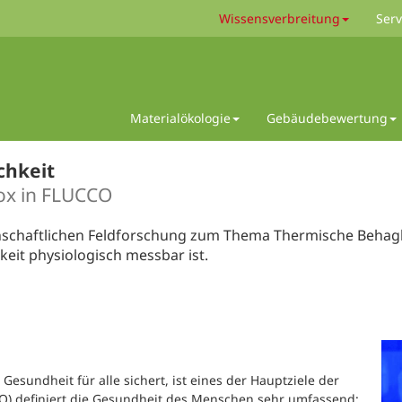
Wissensverbreitung
Serv
Materialökologie
Gebäudebewertung
chkeit
ox in FLUCCO
senschaftlichen Feldforschung zum Thema Thermische Behag
keit physiologisch messbar ist.
esundheit für alle sichert, ist eines der Hauptziele der
O) definiert die Gesundheit des Menschen sehr umfassend: