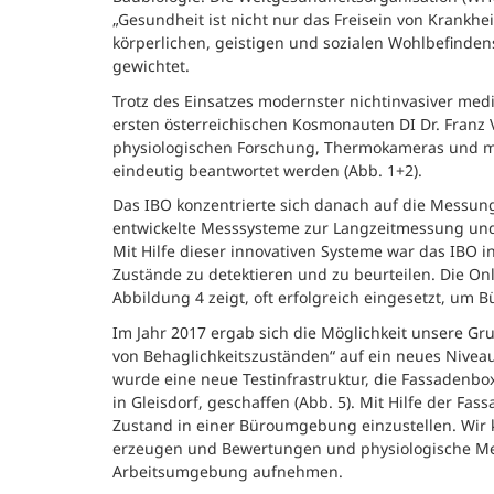
„Gesundheit ist nicht nur das Freisein von Krankh
körperlichen, geistigen und sozialen Wohlbefinden
gewichtet.
Trotz des Einsatzes modernster nichtinvasiver me
ersten österreichischen Kosmonauten DI Dr. Franz 
physiologischen Forschung, Thermokameras und m
eindeutig beantwortet werden (Abb. 1+2).
Das IBO konzentrierte sich danach auf die Messung
entwickelte Messsysteme zur Langzeitmessung und
Mit Hilfe dieser innovativen Systeme war das IBO 
Zustände zu detektieren und zu beurteilen. Die O
Abbildung 4 zeigt, oft erfolgreich eingesetzt, um B
Im Jahr 2017 ergab sich die Möglichkeit unsere 
von Behaglichkeitszuständen“ auf ein neues Nive
wurde eine neue Testinfrastruktur, die Fassadenb
in Gleisdorf, geschaffen (Abb. 5). Mit Hilfe der Fa
Zustand in einer Büroumgebung einzustellen. Wir
erzeugen und Bewertungen und physiologische Mes
Arbeitsumgebung aufnehmen.