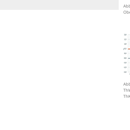
Abb
Obe
Abb
ThW
ThK