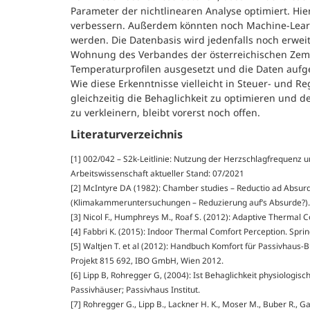
Parameter der nichtlinearen Analyse optimiert. Hie
verbessern. Außerdem könnten noch Machine-Lear
werden. Die Datenbasis wird jedenfalls noch erweit
Wohnung des Verbandes der österreichischen Zemen
Temperaturprofilen ausgesetzt und die Daten auf
Wie diese Erkenntnisse vielleicht in Steuer- und
gleichzeitig die Behaglichkeit zu optimieren und
zu verkleinern, bleibt vorerst noch offen.
Literaturverzeichnis
[1] 002/042 – S2k-Leitlinie: Nutzung der Herzschlagfrequenz u
Arbeitswissenschaft aktueller Stand: 07/2021
[2] McIntyre DA (1982): Chamber studies – Reductio ad Absur
(Klimakammeruntersuchungen – Reduzierung auf‘s Absurde?).
[3] Nicol F., Humphreys M., Roaf S. (2012): Adaptive Thermal 
[4] Fabbri K. (2015): Indoor Thermal Comfort Perception. Sprin
[5] Waltjen T. et al (2012): Handbuch Komfort für Passivhau
Projekt 815 692, IBO GmbH, Wien 2012.
[6] Lipp B, Rohregger G, (2004): Ist Behaglichkeit physiologis
Passivhäuser; Passivhaus Institut.
[7] Rohregger G., Lipp B., Lackner H. K., Moser M., Buber R., G