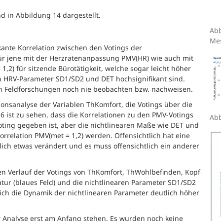
d in Abbildung 14 dargestellt.
Abb
Me
kante Korrelation zwischen den Votings der
ür jene mit der Herzratenanpassung PMV(HR) wie auch mit
1,2) für sitzende Bürotätigkeit, welche sogar leicht höher
aren HRV-Parameter SD1/SD2 und DET hochsignifikant sind.
ren Feldforschungen noch nie beobachten bzw. nachweisen.
ionsanalyse der Variablen ThKomfort, die Votings über die
 ist zu sehen, dass die Korrelationen zu den PMV-Votings
Abb
Voting gegeben ist, aber die nichtlinearen Maße wie DET und
orrelation PMV(met = 1,2) werden. Offensichtlich hat eine
lich etwas verändert und es muss offensichtlich ein anderer
n Verlauf der Votings von ThKomfort, ThWohlbefinden, Kopf
tur (blaues Feld) und die nichtlinearen Parameter SD1/SD2
ich die Dynamik der nichtlinearen Parameter deutlich höher
er Analyse erst am Anfang stehen. Es wurden noch keine