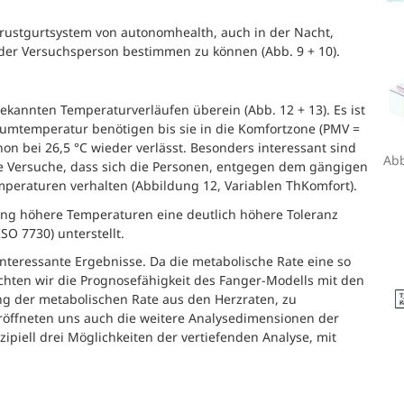
rustgurtsystem von autonomhealth, auch in der Nacht,
eder Versuchsperson bestimmen zu können (Abb. 9 + 10).
kannten Temperaturverläufen überein (Abb. 12 + 13). Es ist
aumtemperatur benötigen bis sie in die Komfortzone (PMV =
n bei 26,5 °C wieder verlässt. Besonders interessant sind
Abb
die Versuche, dass sich die Personen, entgegen dem gängigen
mperaturen verhalten (Abbildung 12, Variablen ThKomfort).
tung höhere Temperaturen eine deutlich höhere Toleranz
O 7730) unterstellt.
nteressante Ergebnisse. Da die metabolische Rate eine so
chten wir die Prognosefähigkeit des Fanger-Modells mit den
ng der metabolischen Rate aus den Herzraten, zu
eröffneten uns auch die weitere Analysedimensionen der
nzipiell drei Möglichkeiten der vertiefenden Analyse, mit