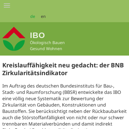
Zum
Toggle
Seiteninhalt
navigation
springen
de
en
IBO
Ökologisch Bauen
Gesund Wohnen
Kreislauffähigkeit neu gedacht: der BNB
Zirkularitätsindikator
Im Auftrag des deutschen Bundesinstituts für Bau-,
Stadt- und Raumforschung (BBSR) entwickelte das IBO
eine völlig neue Systematik zur Bewertung der
Zirkularität von Gebäuden, Konstruktionen und
Baustoffen. Sie berücksichtigt neben der Rückbaubarkeit
auch die Störstoffanfälligkeit von nicht oder nur schwer
trennbaren Materialverbünden und damit indirekt