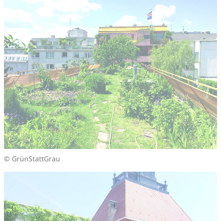
© GrünStattGrau