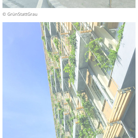
© GrünStattGrau