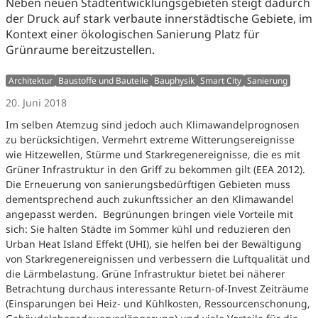
Neben neuen Stadtentwicklungsgebieten steigt dadurch
der Druck auf stark verbaute innerstädtische Gebiete, im
Kontext einer ökologischen Sanierung Platz für
Grünraume bereitzustellen.
Architektur
Baustoffe und Bauteile
Bauphysik
Smart City
Sanierung
20. Juni 2018
Im selben Atemzug sind jedoch auch Klimawandelprognosen
zu berücksichtigen. Vermehrt extreme Witterungsereignisse
wie Hitzewellen, Stürme und Starkregenereignisse, die es mit
Grüner Infrastruktur in den Griff zu bekommen gilt (EEA 2012).
Die Erneuerung von sanierungsbedürftigen Gebieten muss
dementsprechend auch zukunftssicher an den Klimawandel
angepasst werden. Begrünungen bringen viele Vorteile mit
sich: Sie halten Städte im Sommer kühl und reduzieren den
Urban Heat Island Effekt (UHI), sie helfen bei der Bewältigung
von Starkregenereignissen und verbessern die Luftqualität und
die Lärmbelastung. Grüne Infrastruktur bietet bei näherer
Betrachtung durchaus interessante Return-of-Invest Zeiträume
(Einsparungen bei Heiz- und Kühlkosten, Ressourcenschonung,