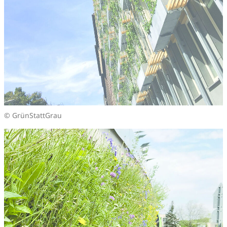
© GrünStattGrau