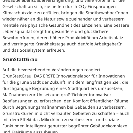
Gebäudelebensdauerverlängerung) und viele Vorteile für die
Gesellschaft an sich, sie helfen durch CO
-Einsparungen
2
Klimaschutzziele zu erfüllen, bringen die StadtbewohnerInnen
wieder näher an die Natur sowie zueinander und verbessern
mentale wie physische Gesundheit des Einzelnen. Eine bessere
Lebensqualität sorgt für gesündere und glücklichere
BewohnerInnen, deren höhere Produktivität am Arbeitsplatz
und verringerte Krankheitstage auch den/die ArbeitgeberIn
und das Sozialsystem erfreuen.
GrünStattGrau
Auf die bevorstehenden Veränderungen reagiert
GrünStattGrau, DAS ERSTE Innovationslabor für Innovationen
für die grüne Stadt der Zukunft, mit dem langfristigen Ziel, die
durchgängige Begrünung eines Stadtquartiers umzusetzen,
Maßnahmen zur Umsetzung großflächiger innovativer
Bepflanzungen zu erforschen, den Komfort öffentlicher Räume
durch Begrünungsmaßnahmen bei Gebäuden zu verbessern,
Grünstrukturen in dicht verbauten Gebieten zu schaffen – auch
mit dem Effekt das Mikroklima zu verbessern - und soziale
Funktionen intelligent genutzter begrünter Gebäudekomplexe
und Freiräume auszubauen.