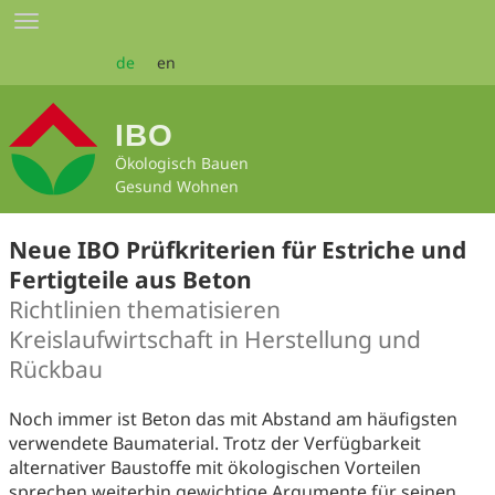
Zum
Toggle
Seiteninhalt
navigation
springen
de
en
IBO
Ökologisch Bauen
Gesund Wohnen
Neue IBO Prüfkriterien für Estriche und
Fertigteile aus Beton
Richtlinien thematisieren
Kreislaufwirtschaft in Herstellung und
Rückbau
Noch immer ist Beton das mit Abstand am häufigsten
verwendete Baumaterial. Trotz der Verfügbarkeit
alternativer Baustoffe mit ökologischen Vorteilen
sprechen weiterhin gewichtige Argumente für seinen