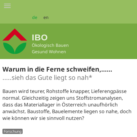
Zum
Toggle
Seiteninhalt
navigation
springen
de
en
IBO
Ökologisch Bauen
Gesund Wohnen
Warum in die Ferne schweifen,……
.....sieh das Gute liegt so nah*
Bauen wird teurer, Rohstoffe knapper, Lieferengpässe
normal. Gleichzeitig zeigen uns Stoffstromanalysen,
dass das Materiallager in Österreich unaufhörlich
anwächst. Baustoffe, Bauelemente liegen so nahe, doch
wie können wir sie sinnvoll nutzen?
Forschung