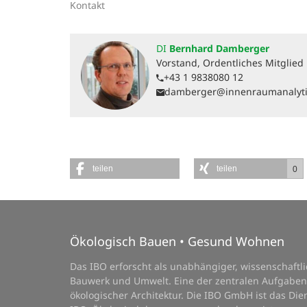
Kontakt
DI
Bernhard Damberger
Vorstand, Ordentliches Mitglied
+43 1 9838080 12
damberger@innenraumanalyti
teilen
teilen
0
Ökologisch Bauen • Gesund Wohnen
Das IBO erforscht als unabhängiger, wissenschaft
Bauwerk und Umwelt. Eine der zentralen Aufgaben
ökologischer Architektur. Die IBO GmbH ist das D