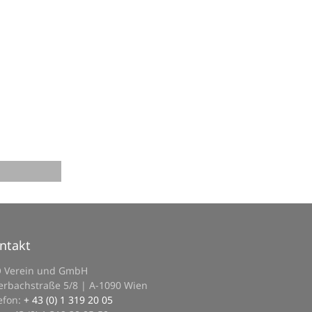
ntakt
O Verein und GmbH
erbachstraße 5/8 | A-1090 Wien
efon:
+ 43 (0) 1 319 20 05