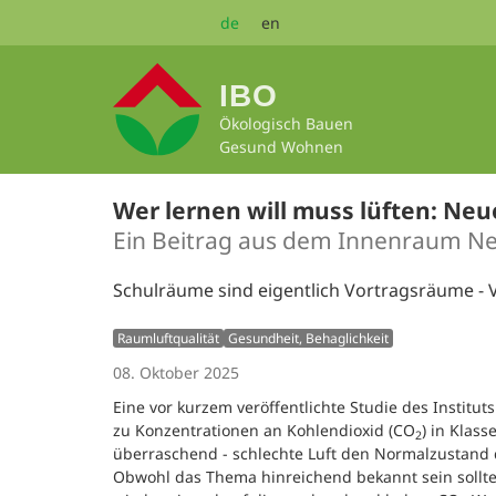
Zum
de
en
Seiteninhalt
springen
IBO
Ökologisch Bauen
Gesund Wohnen
Wer lernen will muss lüften: Ne
Ein Beitrag aus dem Innenraum Ne
Schulräume sind eigentlich Vortragsräume - 
Raumluftqualität
Gesundheit, Behaglichkeit
08. Oktober 2025
Eine vor kurzem veröffentlichte Studie des Instit
zu Konzentrationen an Kohlendioxid (CO
) in Klas
2
überraschend - schlechte Luft den Normalzustand da
Obwohl das Thema hinreichend bekannt sein sollte, 