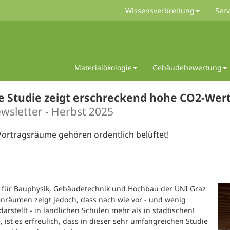
Wissensverbreitung
Serv
Materialökologie
Gebäudebewertung
ue Studie zeigt erschreckend hohe CO2-Wert
wsletter - Herbst 2025
Vortragsräume gehören ordentlich belüftet!
uts für Bauphysik, Gebäudetechnik und Hochbau der UNI Graz
senräumen zeigt jedoch, dass nach wie vor - und wenig
rstellt - in ländlichen Schulen mehr als in städtischen!
ist es erfreulich, dass in dieser sehr umfangreichen Studie