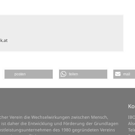
k.at
posten
teilen
mail
Ko
licher Verein die Wechselwirkungen zwischen Mensch,
IB
 ist daher die Entwicklung und Förderung der Grundlagen
Als
ienstleistungsunternehmen des 1980 gegründeten Vereins
Tel