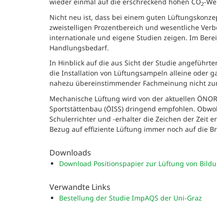
wieder einmal auf die erschreckend hohen CO
-We
2
Nicht neu ist, dass bei einem guten Lüftungskonz
zweistelligen Prozentbereich und wesentliche Verb
internationale und eigene Studien zeigen. Im Ber
Handlungsbedarf.
In Hinblick auf die aus Sicht der Studie angeführ
die Installation von Lüftungsampeln alleine oder g
nahezu übereinstimmender Fachmeinung nicht zum
Mechanische Lüftung wird von der aktuellen ÖNORM
Sportstättenbau (ÖISS) dringend empfohlen. Obwohl 
Schulerrichter und -erhalter die Zeichen der Zeit 
Bezug auf effiziente Lüftung immer noch auf die Bre
Downloads
Download Positionspapier zur Lüftung von Bil
Verwandte Links
Bestellung der Studie ImpAQS der Uni-Graz