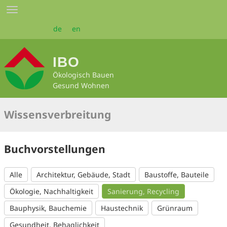
Zum
Toggle
Seiteninhalt
navigation
springen
de
en
IBO
Ökologisch Bauen
Gesund Wohnen
Wissensverbreitung
Buchvorstellungen
Alle
Architektur, Gebäude, Stadt
Baustoffe, Bauteile
Ökologie, Nachhaltigkeit
Sanierung, Recycling
Bauphysik, Bauchemie
Haustechnik
Grünraum
Gesundheit, Behaglichkeit