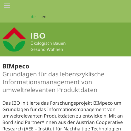
Zum
Toggle
Seiteninhalt
navigation
springen
de
en
IBO
Ökologisch Bauen
Gesund Wohnen
BIMpeco
Grundlagen für das lebenszyklische
Informationsmanagement von
umweltrelevanten Produktdaten
Das IBO initiierte das Forschungsprojekt BIMpeco um
Grundlagen für das Informationsmanagement von
umweltrelevanten Produktdaten zu entwickeln. Mit an
Bord sind Partner*innen aus der Austrian Cooperative
Research (AEE – Institut für Nachhaltige Technologien