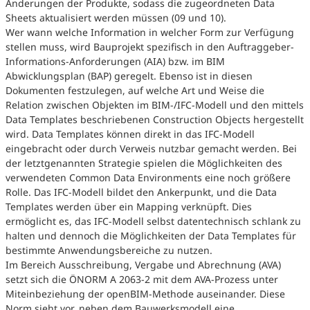
Änderungen der Produkte, sodass die zugeordneten Data
Sheets aktualisiert werden müssen (09 und 10).
Wer wann welche Information in welcher Form zur Verfügung
stellen muss, wird Bauprojekt spezifisch in den Auftraggeber-
Informations-Anforderungen (AIA) bzw. im BIM
Abwicklungsplan (BAP) geregelt. Ebenso ist in diesen
Dokumenten festzulegen, auf welche Art und Weise die
Relation zwischen Objekten im BIM-/IFC-Modell und den mittels
Data Templates beschriebenen Construction Objects hergestellt
wird. Data Templates können direkt in das IFC-Modell
eingebracht oder durch Verweis nutzbar gemacht werden. Bei
der letztgenannten Strategie spielen die Möglichkeiten des
verwendeten Common Data Environments eine noch größere
Rolle. Das IFC-Modell bildet den Ankerpunkt, und die Data
Templates werden über ein Mapping verknüpft. Dies
ermöglicht es, das IFC-Modell selbst datentechnisch schlank zu
halten und dennoch die Möglichkeiten der Data Templates für
bestimmte Anwendungsbereiche zu nutzen.
Im Bereich Ausschreibung, Vergabe und Abrechnung (AVA)
setzt sich die ÖNORM A 2063-2 mit dem AVA-Prozess unter
Miteinbeziehung der openBIM-Methode auseinander. Diese
Norm sieht vor, neben dem Bauwerksmodell eine