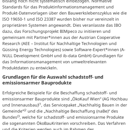
bislang noch nicht systematisch einbezogen. Normative
Standards für das Produktinformationsmanagement und
Produkt-Datenvorlagen über den Bauwerkslebenszyklus wie die
ISO 19650-1 und ISO 23387 wurden bisher nur vereinzelt in
proprietären Systemen angewandt. Dies veranlasste das IBO
dazu, das Forschungsprojekt BIMpeco zu initiieren und
gemeinsam mit Partner*innen aus der Austrian Cooperative
Research (AEE – Institut für Nachhaltige Technologien und
Güssing Energy Technologies) sowie Software-Expert*innen (A-
NULL Development GmbH und ib-data GmbH) Grundlagen für
das Informationsmanagement von umweltrelevanten
Produktdaten zu entwickeln.
Grundlagen für die Auswahl schadstoff- und
emissionsarmer Bauprodukte
Erfolgreiche Beispiele für die Beschaffung schadstoff- und
emissionsarmer Bauprodukte sind „ÖkoKauf Wien“ (AG Hochbau
(1
und Innenausbau)
, das Servicepaket „Nachhaltig Bauen in der
(2
Gemeinde“
und die „Nachhaltige Beschaffung (naBe)“ des
(3
Bundes
, welche für schadstoff- und emissionsarme Produkte
die sogenannten ÖkoBauKriterien vorschreiben. Das Verfahren
und die Kriterien werden auch im Rahmen des