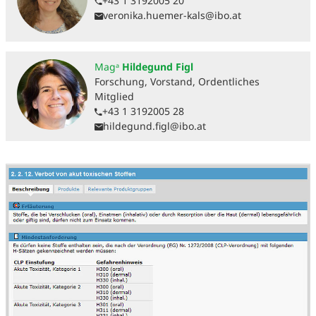
+43 1 3192005 20
veronika.huemer-kals@ibo.at
Magᵃ
Hildegund Figl
Forschung, Vorstand, Ordentliches
Mitglied
+43 1 3192005 28
hildegund.figl@ibo.at