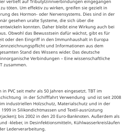
 hier vertieft auf Tributylzinnverbindungen eingegangen
 töten. Um effektiv zu wirken, greifen sie gezielt in
rung des Hormon- oder Nervensystems. Dies sind in der
när gesehen uralte Systeme, die sich über die
entwickeln konnten. Daher bleibt eine Wirkung auch bei
aus. Obwohl das Bewusstsein dafür wächst, gibt es für
t oder den Eingriff in den Immunhaushalt in Europa
 Kennzeichnungspflicht und Informationen aus dem
n gesamten Stand des Wissens wider. Das deutsche
innorganische Verbindungen – Eine wissenschaftliche
BT zusammen.
in PVC seit mehr als 50 Jahren eingesetzt. TBT im
eschichtung in der Schifffahrt Verwendung und ist seit 2008
im industriellen Holzschutz, Materialschutz und in der
s 1999 in Silikondichtmassen und Textil-ausrüstung
rjacken); bis 2002 in den 20 Euro-Banknoten. Außerdem als
nd -kleber, in Desinfektionsmitteln, Kühlwasserkreisläufen
der Lederverarbeitung.