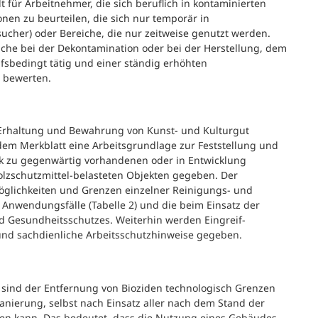
t für Arbeitnehmer, die sich beruflich in kontaminierten
en zu beurteilen, die sich nur temporär in
ucher) oder Bereiche, die nur zeitweise genutzt werden.
che bei der Dekontamination oder bei der Herstellung, dem
fsbedingt tätig und einer ständig erhöhten
u bewerten.
Erhaltung und Bewahrung von Kunst- und Kulturgut
em Merkblatt eine Arbeitsgrundlage zur Feststellung und
ck zu gegenwärtig vorhandenen oder in Entwicklung
olzschutzmittel-belasteten Objekten gegeben. Der
Möglichkeiten und Grenzen einzelner Reinigungs- und
Anwendungsfälle (Tabelle 2) und die beim Einsatz der
d Gesundheitsschutzes. Weiterhin werden Eingreif-
 und sachdienliche Arbeitsschutzhinweise gegeben.
 sind der Entfernung von Bioziden technologisch Grenzen
anierung, selbst nach Einsatz aller nach dem Stand der
ben kann. Das bedeutet, dass die Nutzung eines Gebäudes