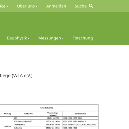
ice
Über uns
Anmelden
Suche
Bauphysik
Messungen
Forschung
lege (WTA e.V.)