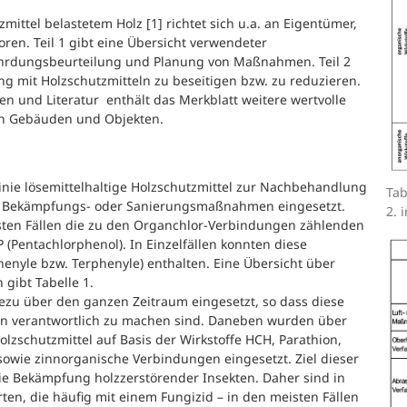
ttel belastetem Holz [1] richtet sich u.a. an Eigentümer,
ren. Teil 1 gibt eine Übersicht verwendeter
fährdungsbeurteilung und Planung von Maßnahmen. Teil 2
ng mit Holzschutzmitteln zu beseitigen bzw. zu reduzieren.
n und Literatur enthält das Merkblatt weitere wertvolle
ten Gebäuden und Objekten.
Linie lösemittelhaltige Holzschutzmittel zur Nachbehandlung
Tab
n Bekämpfungs- oder Sanierungsmaßnahmen eingesetzt.
2. i
isten Fällen die zu den Organchlor-Verbindungen zählenden
(Pentachlorphenol). In Einzelfällen konnten diese
phenyle bzw. Terphenyle) enthalten. Eine Übersicht über
gibt Tabelle 1.
zu über den ganzen Zeitraum eingesetzt, so dass diese
en verantwortlich zu machen sind. Daneben wurden über
lzschutzmittel auf Basis der Wirkstoffe HCH, Parathion,
 sowie zinnorganische Verbindungen eingesetzt. Ziel dieser
e Bekämpfung holzzerstörender Insekten. Daher sind in
rten, die häufig mit einem Fungizid – in den meisten Fällen