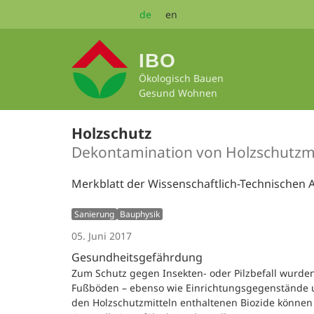
Zum
de
en
Seiteninhalt
springen
IBO
Ökologisch Bauen
Gesund Wohnen
Holzschutz
Dekontamination von Holzschutzmi
Merkblatt der Wissenschaftlich-Technischen 
Sanierung
Bauphysik
05. Juni 2017
Gesundheitsgefährdung
Zum Schutz gegen Insekten- oder Pilzbefall wurde
Fußböden – ebenso wie Einrichtungsgegenstände un
den Holzschutzmitteln enthaltenen Biozide könne