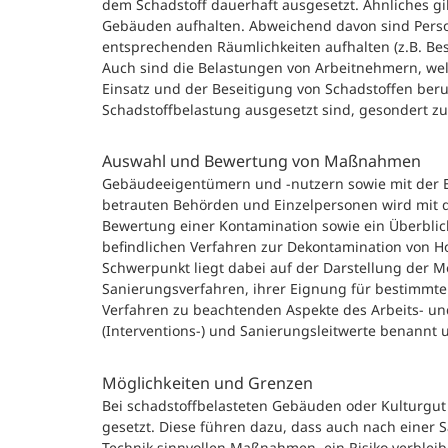
dem Schadstoff dauerhaft ausgesetzt. Ähnliches gil
Gebäuden aufhalten. Abweichend davon sind Person
entsprechenden Räumlichkeiten aufhalten (z.B. Bes
Auch sind die Belastungen von Arbeitnehmern, wel
Einsatz und der Beseitigung von Schadstoffen beru
Schadstoffbelastung ausgesetzt sind, gesondert z
Auswahl und Bewertung von Maßnahmen
Gebäudeeigentümern und -nutzern sowie mit der 
betrauten Behörden und Einzelpersonen wird mit d
Bewertung einer Kontamination sowie ein Überbli
befindlichen Verfahren zur Dekontamination von H
Schwerpunkt liegt dabei auf der Darstellung der 
Sanierungsverfahren, ihrer Eignung für bestimmte 
Verfahren zu beachtenden Aspekte des Arbeits- un
(Interventions-) und Sanierungsleitwerte benannt
Möglichkeiten und Grenzen
Bei schadstoffbelasteten Gebäuden oder Kulturgut
gesetzt. Diese führen dazu, dass auch nach einer S
Technik sinnvollen Maßnahmen, ein Risiko verblei