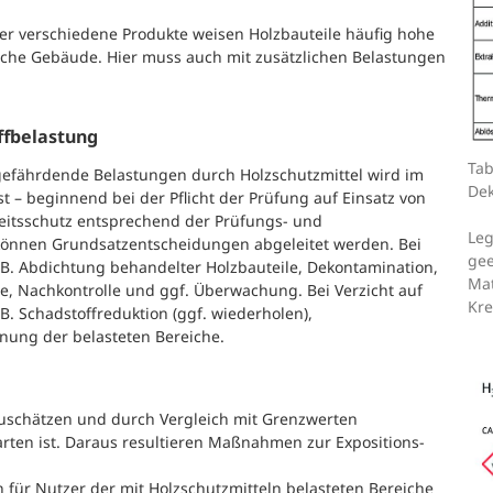
r verschiedene Produkte weisen Holzbauteile häufig hohe
tliche Gebäude. Hier muss auch mit zusätzlichen Belastungen
ffbelastung
Tab
gefährdende Belastungen durch Holzschutzmittel wird im
Dek
– beginnend bei der Pflicht der Prüfung auf Einsatz von
eitsschutz entsprechend der Prüfungs- und
Leg
 können Grundsatzentscheidungen abgeleitet werden. Bei
gee
 Abdichtung behandelter Holzbauteile, Dekontamination,
Mat
e, Nachkontrolle und ggf. Überwachung. Bei Verzicht auf
Kre
Schadstoffreduktion (ggf. wiederholen),
ung der belasteten Bereiche.
bzuschätzen und durch Vergleich mit Grenzwerten
arten ist. Daraus resultieren Maßnahmen zur Expositions-
für Nutzer der mit Holzschutzmitteln belasteten Bereiche