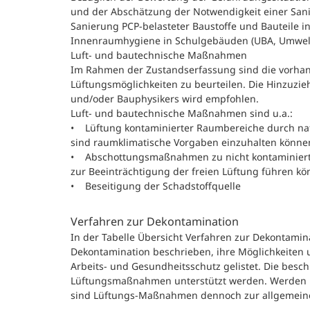
und der Abschätzung der Notwendigkeit einer Sanie
Sanierung PCP-belasteter Baustoffe und Bauteile in
Innenraumhygiene in Schulgebäuden (UBA, Umwel
Luft- und bautechnische Maßnahmen
Im Rahmen der Zustandserfassung sind die vorhan
Lüftungsmöglichkeiten zu beurteilen. Die Hinzuzie
und/oder Bauphysikers wird empfohlen.
Luft- und bautechnische Maßnahmen sind u.a.:
• Lüftung kontaminierter Raumbereiche durch natür
sind raumklimatische Vorgaben einzuhalten könne
• Abschottungsmaßnahmen zu nicht kontaminierte
zur Beeinträchtigung der freien Lüftung führen kö
• Beseitigung der Schadstoffquelle
Verfahren zur Dekontamination
In der Tabelle Übersicht Verfahren zur Dekontamin
Dekontamination beschrieben, ihre Möglichkeiten 
Arbeits- und Gesundheitsschutz gelistet. Die besc
Lüftungsmaßnahmen unterstützt werden. Werden k
sind Lüftungs-Maßnahmen dennoch zur allgemeinen