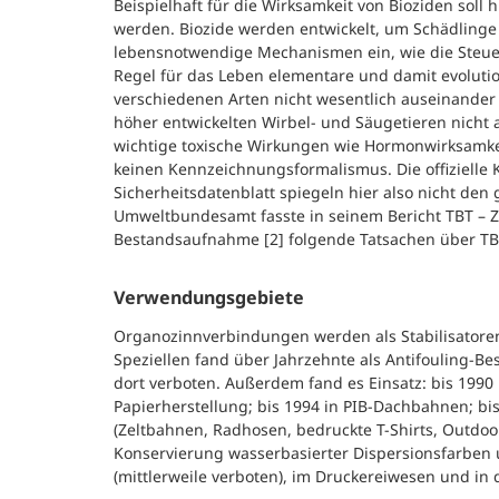
Beispielhaft für die Wirksamkeit von Bioziden soll
werden. Biozide werden entwickelt, um Schädlinge zu
lebensnotwendige Mechanismen ein, wie die Steue
Regel für das Leben elementare und damit evolutio
verschiedenen Arten nicht wesentlich auseinander 
höher entwickelten Wirbel- und Säugetieren nicht 
wichtige toxische Wirkungen wie Hormonwirksamkei
keinen Kennzeichnungsformalismus. Die offizielle
Sicherheitsdatenblatt spiegeln hier also nicht de
Umweltbundesamt fasste in seinem Bericht TBT – Z
Bestandsaufnahme [2] folgende Tatsachen über T
Verwendungsgebiete
Organozinnverbindungen werden als Stabilisatoren 
Speziellen fand über Jahrzehnte als Antifouling-B
dort verboten. Außerdem fand es Einsatz: bis 1990 
Papierherstellung; bis 1994 in PIB-Dachbahnen; bi
(Zeltbahnen, Radhosen, bedruckte T-Shirts, Outdoo
Konservierung wasserbasierter Dispersionsfarben u
(mittlerweile verboten), im Druckereiwesen und in 