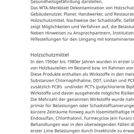
Gesundheitsgefährdung darstellen.
Das WTA-Merkblatt Dekontamination von Holzschutzmi
Gebäudenutzer, Planer, Handwerker, und Restaurato
Holzschutzmittel, Nachweise der Schadstoffe, Ge
zeigt Möglichkeiten und Verfahren auf, die Belastu
Neben Hinweisen zu Ansprechpartnern, Institutione
Hilfestellungen für den Umgang mit kontaminier
Holzschutzmittel
In den 1950er bis 1980er Jahren wurden in erster 
von Holzbauteilen im Bestand bzw. im Rahmen vo
Diese Produkte enthalten als Wirkstoffe in den me
Substanzen Chlornaphthaline, DDT, Lindan und PCP 
zusätzlich PCB’s und/oder PCT’s (polychlorierte Bi
Wirkstoffe und davon ausgehende mögliche Risiken 
Die Mehrzahl der genannten Wirkstoffe wurde nahe
primär für Belastungen oder Schadstoffsanierung
kürzere Zeiträume hinweg auch lösemittelhaltige Ho
Endosulfan, Chlorthalonil, Furmecyclox (ein Furan)
Behandlungen war in den überwiegenden Fällen di
erster Linie Belastungen durch Insektizide zu erwa