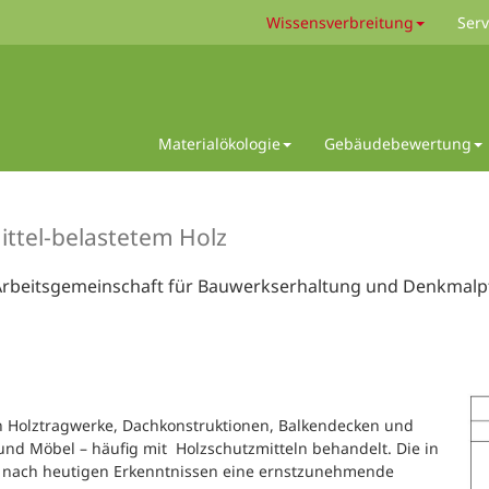
Wissensverbreitung
Serv
Materialökologie
Gebäudebewertung
ttel-belastetem Holz
Arbeitsgemeinschaft für Bauwerkserhaltung und Denkmalpf
n Holztragwerke, Dachkonstruktionen, Balkendecken und
d Möbel – häufig mit Holzschutzmitteln behandelt. Die in
n nach heutigen Erkenntnissen eine ernstzunehmende