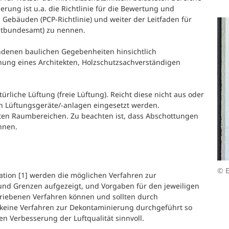
rung ist u.a. die Richtlinie für die Bewertung und
 Gebäuden (PCP-Richtlinie) und weiter der Leitfaden für
tbundesamt) zu nennen.
denen baulichen Gegebenheiten hinsichtlich
hung eines Architekten, Holzschutzsachverständigen
liche Lüftung (freie Lüftung). Reicht diese nicht aus oder
n Lüftungsgeräte/-anlagen eingesetzt werden.
n Raumbereichen. Zu beachten ist, dass Abschottungen
nnen.
© 
ation [1] werden die möglichen Verfahren zur
und Grenzen aufgezeigt, und Vorgaben für den jeweiligen
hriebenen Verfahren können und sollten durch
eine Verfahren zur Dekontaminierung durchgeführt so
 Verbesserung der Luftqualität sinnvoll.