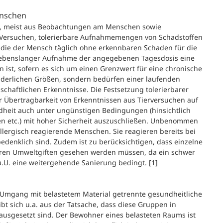
enschen
, meist aus Beobachtungen am Menschen sowie
o-Versuchen, tolerierbare Aufnahmemengen von Schadstoffen
die der Mensch täglich ohne erkennbaren Schaden für die
lebenslanger Aufnahme der angegebenen Tagesdosis eine
 ist, sofern es sich um einen Grenzwert für eine chronische
änderlichen Größen, sondern bedürfen einer laufenden
haftlichen Erkenntnisse. Die Festsetzung tolerierbarer
 Übertragbarkeit von Erkenntnissen aus Tierversuchen auf
heit auch unter ungünstigen Bedingungen (hinsichtlich
en etc.) mit hoher Sicherheit auszuschließen. Unbenommen
llergisch reagierende Menschen. Sie reagieren bereits bei
edenklich sind. Zudem ist zu berücksichtigen, dass einzelne
eren Umweltgiften gesehen werden müssen, da ein schwer
u.U. eine weitergehende Sanierung bedingt. [1]
Umgang mit belastetem Material getrennte gesundheitliche
t sich u.a. aus der Tatsache, dass diese Gruppen in
ausgesetzt sind. Der Bewohner eines belasteten Raums ist