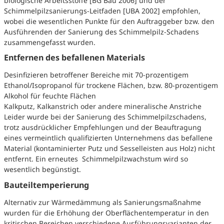
biologische Arbeitsstoffe [BG Bau 2006] und der
Schimmelpilzsanierungs-Leitfaden [UBA 2002] empfohlen,
wobei die wesentlichen Punkte für den Auftraggeber bzw. den
Ausführenden der Sanierung des Schimmelpilz-Schadens
zusammengefasst wurden.
Entfernen des befallenen Materials
Desinfizieren betroffener Bereiche mit 70-prozentigem
Ethanol/Isopropanol für trockene Flächen, bzw. 80-prozentigem
Alkohol für feuchte Flächen
Kalkputz, Kalkanstrich oder andere mineralische Anstriche
Leider wurde bei der Sanierung des Schimmelpilzschadens,
trotz ausdrücklicher Empfehlungen und der Beauftragung
eines vermeintlich qualifizierten Unternehmens das befallene
Material (kontaminierter Putz und Sesselleisten aus Holz) nicht
entfernt. Ein erneutes Schimmelpilzwachstum wird so
wesentlich begünstigt.
Bauteiltemperierung
Alternativ zur Wärmedämmung als Sanierungsmaßnahme
wurden für die Erhöhung der Oberflächentemperatur in den
kritischen Bereichen verschiedene Ausführungsvarianten der