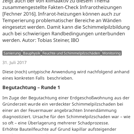
zeigt auch der von klimaaktiv zu diesem Thema
zusammengestellte Fakten-Check Infrarotheizungen
[Fechner 2016]. Infrarot-heizungen können auch zur
Temperierung problematischer Bereiche an Wänden
eingesetzt werden. Damit kann die Schimmelpilzbildung
auch bei schwierigen Randbedingungen unterbunden
werden. Autor: Tobias Steiner, IBO
Sanierung
Bauphysik
Feuchte und Schimmelpilzschäden
Monitoring
31. Juli 2017
Diese (noch) untypische Anwendung wird nachfolgend anhand
eines konkreten Falls beschrieben.
Begutachtung – Runde 1
Im Zuge der Begutachtung einer Erdgeschoßwohnung aus der
Gründerzeit wurde ein verdeckter Schimmelpilzschaden bei
einer an der Feuermauer angebrachten Innendämmung
diagnostiziert. Ursache für den Schimmelpilzschaden war – wie
so oft – eine Überlagerung mehrerer Schadprozesse.
Erhöhte Bauteilfeuchte auf Grund kapillar aufsteigender