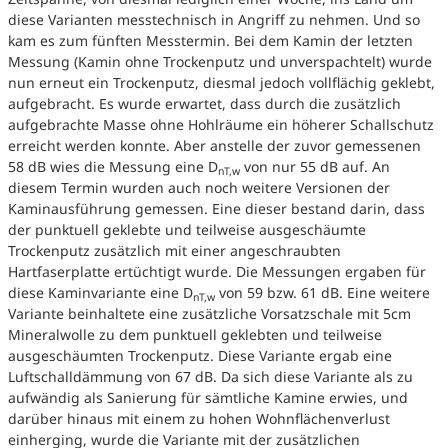
diese Varianten messtechnisch in Angriff zu nehmen. Und so
kam es zum fünften Messtermin. Bei dem Kamin der letzten
Messung (Kamin ohne Trockenputz und unverspachtelt) wurde
nun erneut ein Trockenputz, diesmal jedoch vollflächig geklebt,
aufgebracht. Es wurde erwartet, dass durch die zusätzlich
aufgebrachte Masse ohne Hohlräume ein höherer Schallschutz
erreicht werden konnte. Aber anstelle der zuvor gemessenen
58 dB wies die Messung eine D
von nur 55 dB auf. An
nT,w
diesem Termin wurden auch noch weitere Versionen der
Kaminausführung gemessen. Eine dieser bestand darin, dass
der punktuell geklebte und teilweise ausgeschäumte
Trockenputz zusätzlich mit einer angeschraubten
Hartfaserplatte ertüchtigt wurde. Die Messungen ergaben für
diese Kaminvariante eine D
von 59 bzw. 61 dB. Eine weitere
nT,w
Variante beinhaltete eine zusätzliche Vorsatzschale mit 5cm
Mineralwolle zu dem punktuell geklebten und teilweise
ausgeschäumten Trockenputz. Diese Variante ergab eine
Luftschalldämmung von 67 dB. Da sich diese Variante als zu
aufwändig als Sanierung für sämtliche Kamine erwies, und
darüber hinaus mit einem zu hohen Wohnflächenverlust
einherging, wurde die Variante mit der zusätzlichen