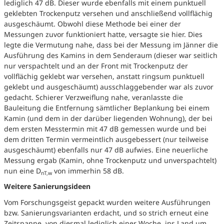
lediglich 47 dB. Dieser wurde ebenfalls mit einem punktuell
geklebten Trockenputz versehen und anschließend vollflächig
ausgeschäumt. Obwohl diese Methode bei einer der
Messungen zuvor funktioniert hatte, versagte sie hier. Dies
legte die Vermutung nahe, dass bei der Messung im Jänner die
Ausführung des Kamins in dem Senderaum (dieser war seitlich
nur verspachtelt und an der Front mit Trockenputz der
vollflächig geklebt war versehen, anstatt ringsum punktuell
geklebt und ausgeschäumt) ausschlaggebender war als zuvor
gedacht. Schierer Verzweiflung nahe, veranlasste die
Bauleitung die Entfernung sämtlicher Beplankung bei einem
Kamin (und dem in der darüber liegenden Wohnung), der bei
dem ersten Messtermin mit 47 dB gemessen wurde und bei
dem dritten Termin vermeintlich ausgebessert (nur teilweise
ausgeschäumt) ebenfalls nur 47 dB aufwies. Eine neuerliche
Messung ergab (Kamin, ohne Trockenputz und unverspachtelt)
nun eine D
von immerhin 58 dB.
nT,w
Weitere Sanierungsideen
Vom Forschungsgeist gepackt wurden weitere Ausführungen
bzw. Sanierungsvarianten erdacht, und so strich erneut eine
Zeitspanne, von diesmal lediglich einer Woche, ins Land um