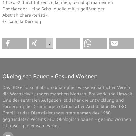
1 bzw. -2 durchführen zu können, benötigt man einen
Dodekaeder – eine Schallquelle mit kugelförmiger
Abstrahlcharakteristik.
© Isabella Dornigg
0
Ökologisch Bauen • Gesund Wohnen
Das IBO erforscht als unabhängiger, wissenschaftlicher Verein
die Wechselwirkungen zwischen Mensch, Bauwerk und Umwelt.
Eine der zentralen Aufgaben ist daher die Entwicklung und
Förderung der Grundlagen ökologischer Architektur. Die IBO
GmbH ist das Dienstleistungsunternehmen des 1980
gegründeten Vereins IBO. Ökologisch bauen – gesund wohnen
ist unser gemeinsames Ziel.