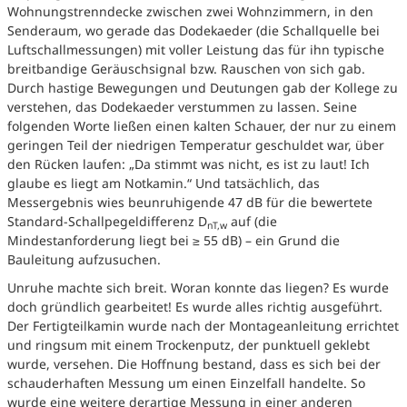
Wohnungstrenndecke zwischen zwei Wohnzimmern, in den
Senderaum, wo gerade das Dodekaeder (die Schallquelle bei
Luftschallmessungen) mit voller Leistung das für ihn typische
breitbandige Geräuschsignal bzw. Rauschen von sich gab.
Durch hastige Bewegungen und Deutungen gab der Kollege zu
verstehen, das Dodekaeder verstummen zu lassen. Seine
folgenden Worte ließen einen kalten Schauer, der nur zu einem
geringen Teil der niedrigen Temperatur geschuldet war, über
den Rücken laufen: „Da stimmt was nicht, es ist zu laut! Ich
glaube es liegt am Notkamin.“ Und tatsächlich, das
Messergebnis wies beunruhigende 47 dB für die bewertete
Standard-Schallpegeldifferenz D
auf (die
nT,w
Mindestanforderung liegt bei ≥ 55 dB) – ein Grund die
Bauleitung aufzusuchen.
Unruhe machte sich breit. Woran konnte das liegen? Es wurde
doch gründlich gearbeitet! Es wurde alles richtig ausgeführt.
Der Fertigteilkamin wurde nach der Montageanleitung errichtet
und ringsum mit einem Trockenputz, der punktuell geklebt
wurde, versehen. Die Hoffnung bestand, dass es sich bei der
schauderhaften Messung um einen Einzelfall handelte. So
wurde eine weitere derartige Messung in einer anderen