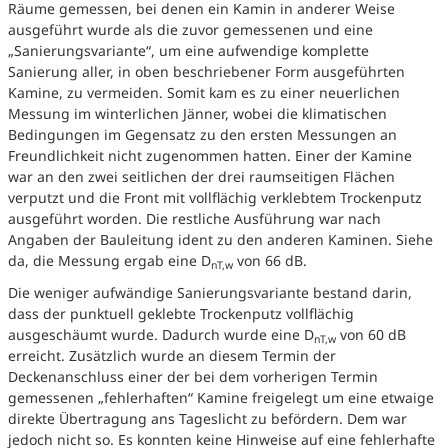
Räume gemessen, bei denen ein Kamin in anderer Weise
ausgeführt wurde als die zuvor gemessenen und eine
„Sanierungsvariante“, um eine aufwendige komplette
Sanierung aller, in oben beschriebener Form ausgeführten
Kamine, zu vermeiden. Somit kam es zu einer neuerlichen
Messung im winterlichen Jänner, wobei die klimatischen
Bedingungen im Gegensatz zu den ersten Messungen an
Freundlichkeit nicht zugenommen hatten. Einer der Kamine
war an den zwei seitlichen der drei raumseitigen Flächen
verputzt und die Front mit vollflächig verklebtem Trockenputz
ausgeführt worden. Die restliche Ausführung war nach
Angaben der Bauleitung ident zu den anderen Kaminen. Siehe
da, die Messung ergab eine D
von 66 dB.
nT,w
Die weniger aufwändige Sanierungsvariante bestand darin,
dass der punktuell geklebte Trockenputz vollflächig
ausgeschäumt wurde. Dadurch wurde eine D
von 60 dB
nT,w
erreicht. Zusätzlich wurde an diesem Termin der
Deckenanschluss einer der bei dem vorherigen Termin
gemessenen „fehlerhaften“ Kamine freigelegt um eine etwaige
direkte Übertragung ans Tageslicht zu befördern. Dem war
jedoch nicht so. Es konnten keine Hinweise auf eine fehlerhafte