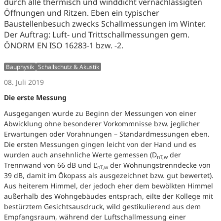
durch alle thermisch und winddicht vernachlässigten
Öffnungen und Ritzen. Eben ein typischer
Baustellenbesuch zwecks Schallmessungen im Winter.
Der Auftrag: Luft- und Trittschallmessungen gem.
ÖNORM EN ISO 16283-1 bzw. -2.
Bauphysik
Schallschutz & Akustik
08. Juli 2019
Die erste Messung
Ausgegangen wurde zu Beginn der Messungen von einer
Abwicklung ohne besonderer Vorkommnisse bzw. jeglicher
Erwartungen oder Vorahnungen – Standardmessungen eben.
Die ersten Messungen gingen leicht von der Hand und es
wurden auch ansehnliche Werte gemessen (D
der
nT,w
Trennwand von 66 dB und L’
der Wohnungstrenndecke von
nT,w
39 dB, damit im Ökopass als ausgezeichnet bzw. gut bewertet).
Aus heiterem Himmel, der jedoch eher dem bewölkten Himmel
außerhalb des Wohngebäudes entsprach, eilte der Kollege mit
bestürztem Gesichtsausdruck, wild gestikulierend aus dem
Empfangsraum, während der Luftschallmessung einer