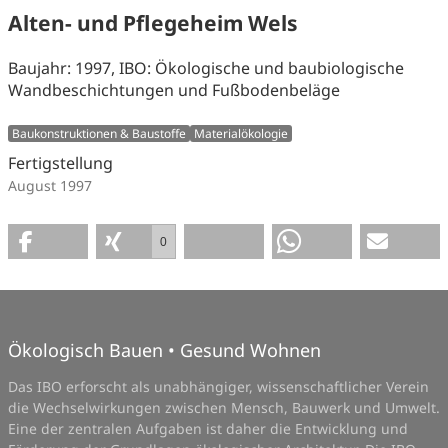
Alten- und Pflegeheim Wels
Baujahr: 1997, IBO: Ökologische und baubiologische
Wandbeschichtungen und Fußbodenbeläge
Baukonstruktionen & Baustoffe
Materialökologie
Fertigstellung
August 1997
0
Ökologisch Bauen • Gesund Wohnen
Das IBO erforscht als unabhängiger, wissenschaftlicher Verein
die Wechselwirkungen zwischen Mensch, Bauwerk und Umwelt.
Eine der zentralen Aufgaben ist daher die Entwicklung und