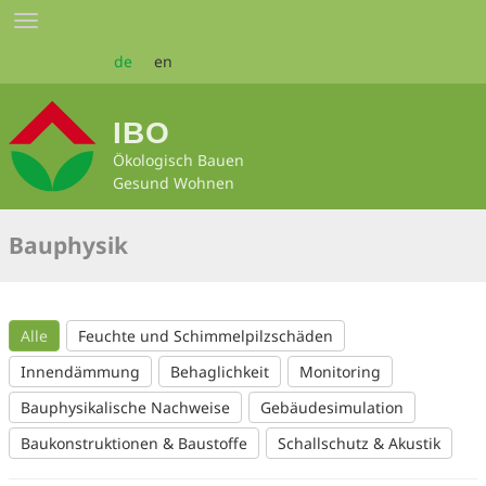
Zum
Toggle
Seiteninhalt
navigation
springen
de
en
IBO
Ökologisch Bauen
Gesund Wohnen
Bauphysik
Alle
Feuchte und Schimmelpilzschäden
Innendämmung
Behaglichkeit
Monitoring
Bauphysikalische Nachweise
Gebäudesimulation
Baukonstruktionen & Baustoffe
Schallschutz & Akustik