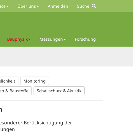
ice
Über uns
Anmelden
Suche
Bauphysik
Messungen
Forschung
lichkeit
Monitoring
en & Baustoffe
Schallschutz & Akustik
n
sonderer Berücksichtigung der
ngungen