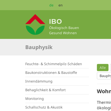
Zum
de
en
Seiteninhalt
springen
IBO
Ökologisch Bauen
Gesund Wohnen
Bauphysik
Feuchte- & Schimmelpilz-Schäden
Alle
Baukonstruktionen & Baustoffe
Bauphy
Innendämmung
Behaglichkeit & Komfort
Wohn
Monitoring
Thermi
Schallschutz & Akustik
ökolog