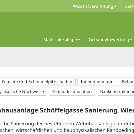
Wissensverbreitung
Serv
Materialökologie
Gebäudebewertung
Feuchte und Schimmelpilzschäden
Innendämmung
Behag
sikalische Nachweise
Gebäudesimulation
Baukonstruktion
hausanlage Schöffelgasse Sanierung, Wie
sche Sanierung der bestehenden Wohnhausanlage unter be
ischen, wirtschaftlichen und bauphysikalischen Randbedi