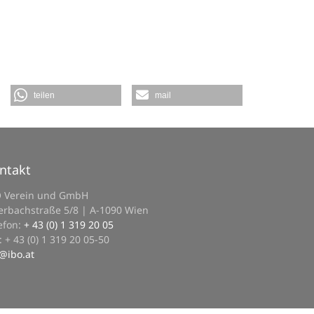
teilen
mail
ntakt
O Verein und GmbH
erbachstraße 5/8 | A-1090 Wien
efon:
+ 43 (0) 1 319 20 05
: + 43 (0) 1 319 20 05-50
@
ibo.at