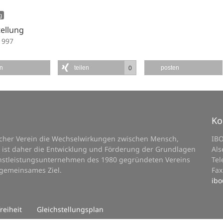
g
tellung
1997
en
teilen
posten
0
Ko
licher Verein die Wechselwirkungen zwischen Mensch,
IB
 ist daher die Entwicklung und Förderung der Grundlagen
Als
ienstleistungsunternehmen des 1980 gegründeten Vereins
Tel
 gemeinsames Ziel.
Fax
ibo
reiheit
Gleichstellungsplan