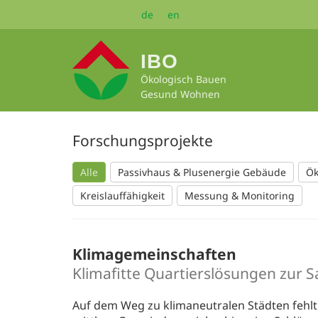
Zum
de
en
Seiteninhalt
springen
IBO
Ökologisch Bauen
Gesund Wohnen
Forschungsprojekte
Alle
Passivhaus & Plusenergie Gebäude
Ök
Kreislauffähigkeit
Messung & Monitoring
Klimagemeinschaften
Klimafitte Quartierslösungen zur S
Auf dem Weg zu klimaneutralen Städten fehlt 