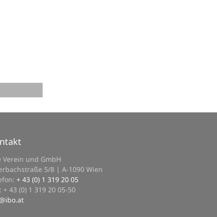
ntakt
O Verein und GmbH
erbachstraße 5/8 | A-1090 Wien
efon:
+ 43 (0) 1 319 20 05
: + 43 (0) 1 319 20 05-50
@
ibo.at