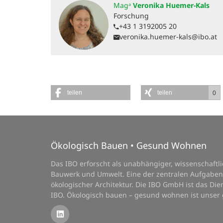
Magᵃ
Veronika Huemer-Kals
Forschung
+43 1 3192005 20
veronika.huemer-kals@ibo.at
teilen
teilen
0
Ökologisch Bauen • Gesund Wohnen
Das IBO erforscht als unabhängiger, wissenschaft
Bauwerk und Umwelt. Eine der zentralen Aufgaben
ökologischer Architektur. Die IBO GmbH ist das D
IBO. Ökologisch bauen – gesund wohnen ist unser