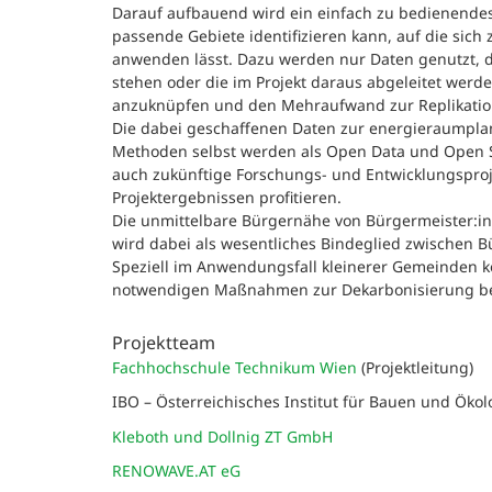
Darauf aufbauend wird ein einfach zu bedienendes
passende Gebiete identifizieren kann, auf die sic
anwenden lässt. Dazu werden nur Daten genutzt, 
stehen oder die im Projekt daraus abgeleitet wer
anzuknüpfen und den Mehraufwand zur Replikatio
Die dabei geschaffenen Daten zur energieraumpla
Methoden selbst werden als Open Data und Open So
auch zukünftige Forschungs- und Entwicklungsproj
Projektergebnissen profitieren.
Die unmittelbare Bürgernähe von Bürgermeister
wird dabei als wesentliches Bindeglied zwischen B
Speziell im Anwendungsfall kleinerer Gemeinden 
notwendigen Maßnahmen zur Dekarbonisierung bes
Projektteam
Fachhochschule Technikum Wien
(Projektleitung)
IBO – Österreichisches Institut für Bauen und Ök
Kleboth und Dollnig ZT GmbH
RENOWAVE.AT eG