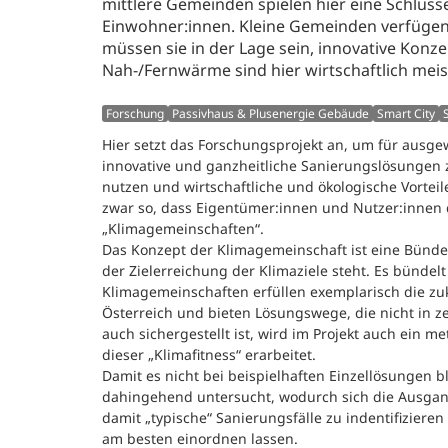
mittlere Gemeinden spielen hier eine Schlüss
Einwohner:innen. Kleine Gemeinden verfügen
müssen sie in der Lage sein, innovative Kon
Nah-/Fernwärme sind hier wirtschaftlich meist
Forschung
Passivhaus & Plusenergie Gebäude
Smart City
Hier setzt das Forschungsprojekt an, um für ausge
innovative und ganzheitliche Sanierungslösungen z
nutzen und wirtschaftliche und ökologische Vorte
zwar so, dass Eigentümer:innen und Nutzer:innen d
„Klimagemeinschaften“.
Das Konzept der Klimagemeinschaft ist eine Bün
der Zielerreichung der Klimaziele steht. Es bündel
Klimagemeinschaften erfüllen exemplarisch die z
Österreich und bieten Lösungswege, die nicht in 
auch sichergestellt ist, wird im Projekt auch ein
dieser „Klimafitness“ erarbeitet.
Damit es nicht bei beispielhaften Einzellösungen 
dahingehend untersucht, wodurch sich die Ausgang
damit „typische“ Sanierungsfälle zu indentifiziere
am besten einordnen lassen.