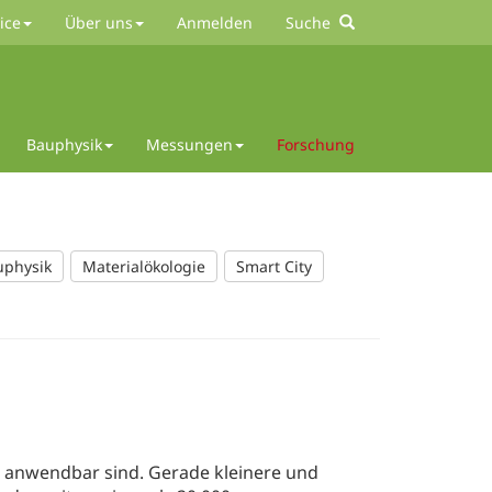
ice
Über uns
Anmelden
Suche
Bauphysik
Messungen
Forschung
uphysik
Materialökologie
Smart City
t anwendbar sind. Gerade kleinere und