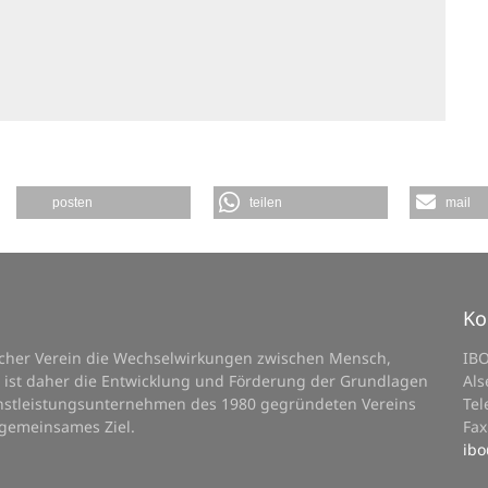
posten
teilen
mail
Ko
licher Verein die Wechselwirkungen zwischen Mensch,
IB
 ist daher die Entwicklung und Förderung der Grundlagen
Als
ienstleistungsunternehmen des 1980 gegründeten Vereins
Tel
 gemeinsames Ziel.
Fax
ibo