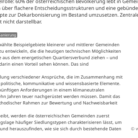
elrolle: 60% der österreichischen Bevölkerung lebt in Geme
 über flachere Entscheidungsstrukturen und eine gebünde
zepte zur Dekarbonisierung im Bestand umzusetzen. Zentra
 nicht darstellbar.
Sanierung
wählte Beispielgebiete kleinerer und mittlerer Gemeinden
u entwickeln, die die heutigen technischen Möglichkeiten
ile aus dem energetischen Quartiersverbund ziehen – und
arin einen Vorteil sehen können. Das sind
delung verschiedener Ansprüche, die im Zusammenhang mit
t politische, kommunikative und wissensbasierte Elemente.
ukünftigen Anforderungen in einem klimaneutralen
zehn Jahren teuer nachgerüstet werden müssen. Damit das
 methodischer Rahmen zur Bewertung und Nachweisbarkeit
bleibt, werden die österreichischen Gemeinden zuerst
slage häufiger Siedlungstypen charakterisieren lässt, um
© 
n und herauszufinden, wie sie sich durch bestehende Daten