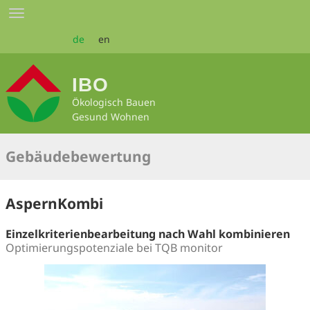
Zum
Toggle
Seiteninhalt
navigation
springen
de
en
IBO
Ökologisch Bauen
Gesund Wohnen
Gebäudebewertung
AspernKombi
Einzelkriterienbearbeitung nach Wahl kombinieren
Optimierungspotenziale bei TQB monitor