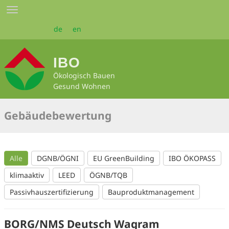
Zum
Toggle
Seiteninhalt
navigation
springen
de
en
IBO
Ökologisch Bauen
Gesund Wohnen
Gebäudebewertung
Alle
DGNB/ÖGNI
EU GreenBuilding
IBO ÖKOPASS
klimaaktiv
LEED
ÖGNB/TQB
Passivhauszertifizierung
Bauproduktmanagement
BORG/NMS Deutsch Wagram