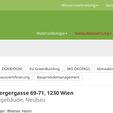
Wissensverbreitung
Serv
Materialökologie
Gebäudebewertung
DGNB/ÖGNI
EU GreenBuilding
IBO ÖKOPASS
klimaakti
hauszertifizierung
Bauproduktmanagement
ergergasse 69-71, 1230 Wien
gebäude, Neubau
ger: Wiener Heim