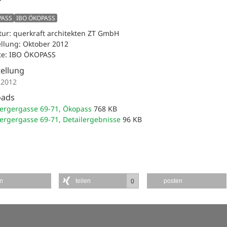
PASS
IBO ÖKOPASS
tur: querkraft architekten ZT GmbH
ellung: Oktober 2012
ate: IBO ÖKOPASS
tellung
 2012
oads
ergergasse 69-71, Ökopass
768 KB
ergergasse 69-71, Detailergebnisse
96 KB
en
teilen
posten
0