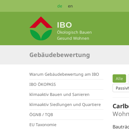
Zum
de
en
Seiteninhalt
springen
IBO
Ökologisch Bauen
Gesund Wohnen
Gebäudebewertung
Warum Gebäudebewertung am IBO
Alle
IBO ÖKOPASS
Passiv
klimaaktiv Bauen und Sanieren
klimaaktiv Siedlungen und Quartiere
Carlb
Wohn
ÖGNB / TQB
EU Taxonomie
Bauträ