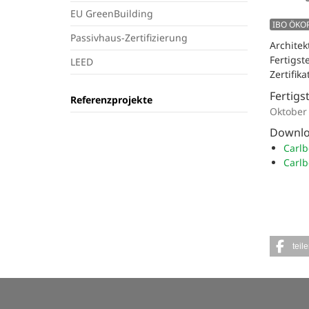
EU GreenBuilding
IBO ÖKO
Passivhaus-Zertifizierung
Architek
Fertigst
LEED
Zertifik
Fertigs
Referenzprojekte
Oktober
Downl
Carlb
Carlb
teil