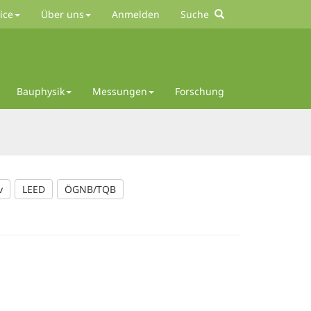
ice
Über uns
Anmelden
Suche
Bauphysik
Messungen
Forschung
v
LEED
ÖGNB/TQB