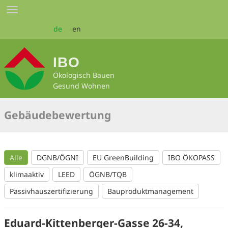
Zum
Toggle
Seiteninhalt
navigation
springen
de
en
IBO
Ökologisch Bauen
Gesund Wohnen
Gebäudebewertung
Alle
DGNB/ÖGNI
EU GreenBuilding
IBO ÖKOPASS
klimaaktiv
LEED
ÖGNB/TQB
Passivhauszertifizierung
Bauproduktmanagement
Eduard-Kittenberger-Gasse 26-34,