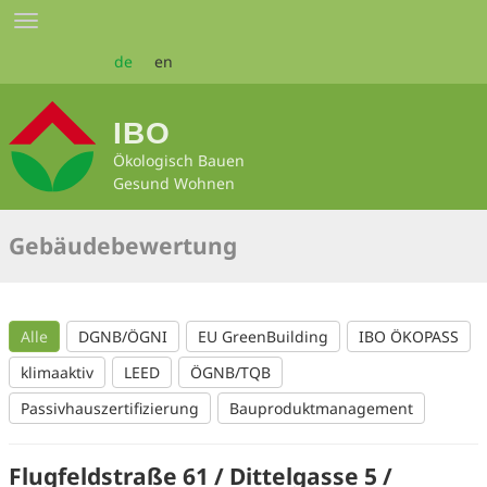
Zum
Toggle
Seiteninhalt
navigation
springen
de
en
IBO
Ökologisch Bauen
Gesund Wohnen
Gebäudebewertung
Alle
DGNB/ÖGNI
EU GreenBuilding
IBO ÖKOPASS
klimaaktiv
LEED
ÖGNB/TQB
Passivhauszertifizierung
Bauproduktmanagement
Flugfeldstraße 61 / Dittelgasse 5 /