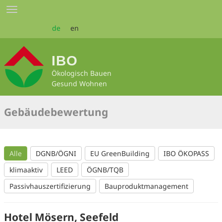
Zum
Toggle
Seiteninhalt
navigation
springen
de
en
IBO
Ökologisch Bauen
Gesund Wohnen
Gebäudebewertung
Alle
DGNB/ÖGNI
EU GreenBuilding
IBO ÖKOPASS
klimaaktiv
LEED
ÖGNB/TQB
Passivhauszertifizierung
Bauproduktmanagement
Hotel Mösern, Seefeld