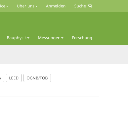
ice
Über uns
Anmelden
Suche
Bauphysik
Messungen
Forschung
v
LEED
ÖGNB/TQB