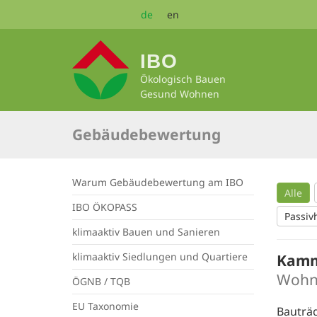
Zum
de
en
Seiteninhalt
springen
IBO
Ökologisch Bauen
Gesund Wohnen
Gebäudebewertung
Warum Gebäudebewertung am IBO
Alle
IBO ÖKOPASS
Passiv
klimaaktiv Bauen und Sanieren
klimaaktiv Siedlungen und Quartiere
Kamm
Wohn
ÖGNB / TQB
EU Taxonomie
Bauträ