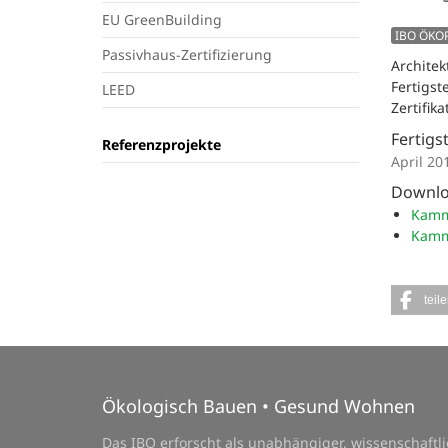
EU GreenBuilding
IBO ÖKO
Passivhaus-Zertifizierung
Architek
Fertigst
LEED
Zertifik
Fertigs
Referenzprojekte
April 20
Downl
Kamm
Kamm
teil
Ökologisch Bauen • Gesund Wohnen
Das IBO erforscht als unabhängiger, wissenschaft