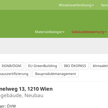
Wissensverbreitung
Serv
Materialökologie
Gebäudebewertung
DGNB/ÖGNI
EU GreenBuilding
IBO ÖKOPASS
klimaakti
hauszertifizierung
Bauproduktmanagement
elweg 13, 1210 Wien
gebäude, Neubau
ger: ÖVW