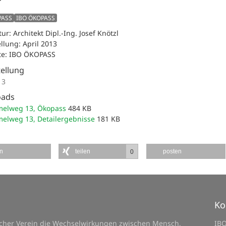
PASS
IBO ÖKOPASS
tur: Architekt Dipl.-Ing. Josef Knötzl
ellung: April 2013
ate: IBO ÖKOPASS
tellung
13
oads
elweg 13, Ökopass
484 KB
elweg 13, Detailergebnisse
181 KB
en
teilen
posten
0
Ko
licher Verein die Wechselwirkungen zwischen Mensch,
IB