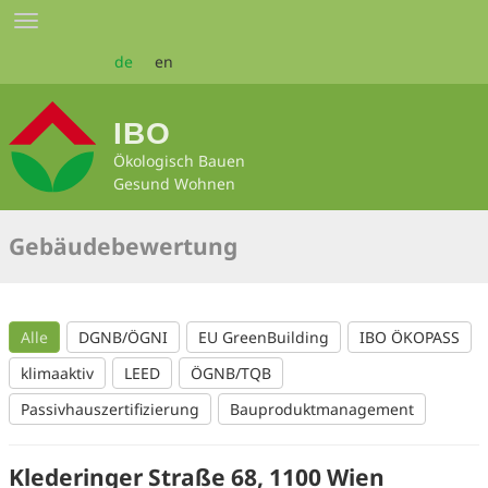
Zum
Toggle
Seiteninhalt
navigation
springen
de
en
IBO
Ökologisch Bauen
Gesund Wohnen
Gebäudebewertung
Alle
DGNB/ÖGNI
EU GreenBuilding
IBO ÖKOPASS
klimaaktiv
LEED
ÖGNB/TQB
Passivhauszertifizierung
Bauproduktmanagement
Klederinger Straße 68, 1100 Wien