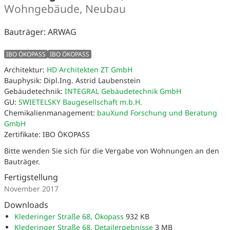
Wohngebäude, Neubau
Bauträger: ARWAG
IBO ÖKOPASS
IBO ÖKOPASS
Architektur:
HD Architekten ZT GmbH
Bauphysik: Dipl.Ing. Astrid Laubenstein
Gebäudetechnik:
INTEGRAL Gebäudetechnik GmbH
GU:
SWIETELSKY Baugesellschaft m.b.H.
Chemikalienmanagement:
bauXund Forschung und Beratung
GmbH
Zertifikate: IBO ÖKOPASS
Bitte wenden Sie sich für die Vergabe von Wohnungen an den
Bauträger.
Fertigstellung
November 2017
Downloads
Klederinger Straße 68, Ökopass
932 KB
Klederinger Straße 68, Detailergebnisse
3 MB