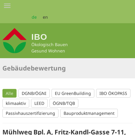
Zum
Toggle
Seiteninhalt
navigation
springen
de
en
IBO
Ökologisch Bauen
Gesund Wohnen
Gebäudebewertung
Alle
DGNB/ÖGNI
EU GreenBuilding
IBO ÖKOPASS
klimaaktiv
LEED
ÖGNB/TQB
Passivhauszertifizierung
Bauproduktmanagement
Mühlweg Bpl. A, Fritz-Kandl-Gasse 7-11,