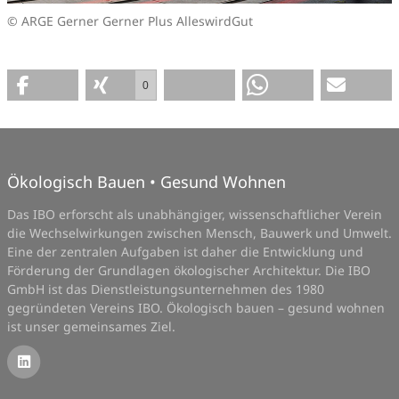
© ARGE Gerner Gerner Plus AlleswirdGut
0
Ökologisch Bauen • Gesund Wohnen
Das IBO erforscht als unabhängiger, wissenschaftlicher Verein
die Wechselwirkungen zwischen Mensch, Bauwerk und Umwelt.
Eine der zentralen Aufgaben ist daher die Entwicklung und
Förderung der Grundlagen ökologischer Architektur. Die IBO
GmbH ist das Dienstleistungsunternehmen des 1980
gegründeten Vereins IBO. Ökologisch bauen – gesund wohnen
ist unser gemeinsames Ziel.