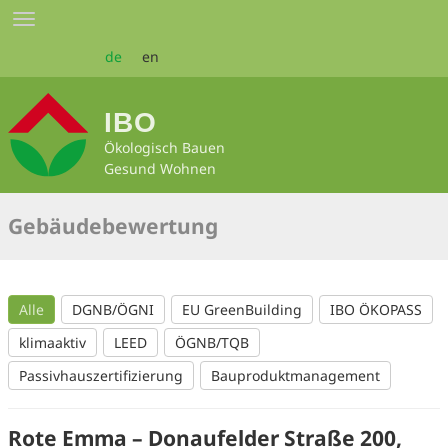
Zum
Toggle
Seiteninhalt
navigation
springen
de
en
IBO
Ökologisch Bauen
Gesund Wohnen
Gebäudebewertung
Alle
DGNB/ÖGNI
EU GreenBuilding
IBO ÖKOPASS
klimaaktiv
LEED
ÖGNB/TQB
Passivhauszertifizierung
Bauproduktmanagement
Rote Emma – Donaufelder Straße 200,