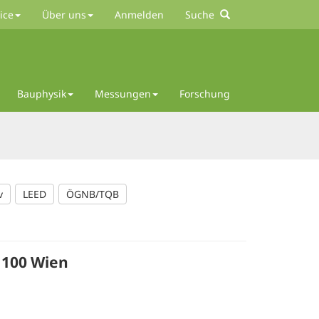
ice
Über uns
Anmelden
Suche
Bauphysik
Messungen
Forschung
v
LEED
ÖGNB/TQB
1100 Wien