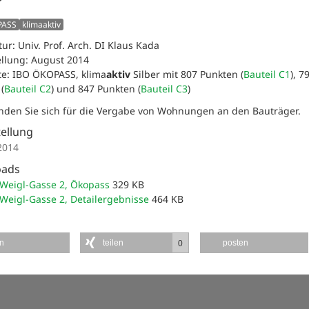
PASS
klimaaktiv
tur: Univ. Prof. Arch. DI Klaus Kada
ellung: August 2014
ate: IBO ÖKOPASS, klima
aktiv
Silber mit 807 Punkten (
Bauteil C1
), 7
(
Bauteil C2
) und 847 Punkten (
Bauteil C3
)
enden Sie sich für die Vergabe von Wohnungen an den Bauträger.
tellung
2014
oads
-Weigl-Gasse 2, Ökopass
329 KB
-Weigl-Gasse 2, Detailergebnisse
464 KB
en
teilen
posten
0