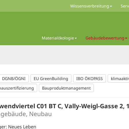
Wissensverbreitung
Serv
Materialökologie
Gebäudebewertung
DGNB/ÖGNI
EU GreenBuilding
IBO ÖKOPASS
klimaakti
hauszertifizierung
Bauproduktmanagement
endviertel C01 BT C, Vally-Weigl-Gasse 2, 
gebäude, Neubau
ger: Neues Leben