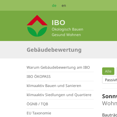
Zum
de
en
Seiteninhalt
springen
IBO
Ökologisch Bauen
Gesund Wohnen
Gebäudebewertung
Warum Gebäudebewertung am IBO
Alle
IBO ÖKOPASS
Passiv
klimaaktiv Bauen und Sanieren
klimaaktiv Siedlungen und Quartiere
Sonnw
Wohn
ÖGNB / TQB
EU Taxonomie
Bauträ