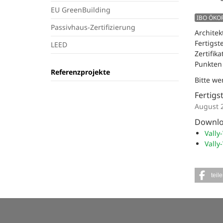
EU GreenBuilding
IBO ÖKO
Passivhaus-Zertifizierung
Architek
Fertigst
LEED
Zertifik
Punkten 
Referenzprojekte
Bitte w
Fertigs
August 
Downl
Vally
Vally
teil