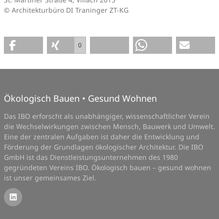
© Architekturbüro DI Traninger ZT-KG
0
Ökologisch Bauen • Gesund Wohnen
Das IBO erforscht als unabhängiger, wissenschaftlicher Verein
die Wechselwirkungen zwischen Mensch, Bauwerk und Umwelt.
Eine der zentralen Aufgaben ist daher die Entwicklung und
Förderung der Grundlagen ökologischer Architektur. Die IBO
GmbH ist das Dienstleistungsunternehmen des 1980
gegründeten Vereins IBO. Ökologisch bauen – gesund wohnen
ist unser gemeinsames Ziel.