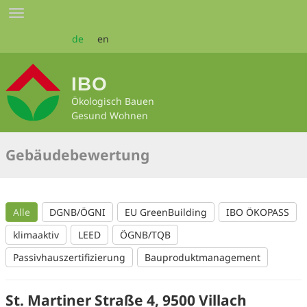
Zum
Toggle
Seiteninhalt
navigation
springen
de
en
IBO
Ökologisch Bauen
Gesund Wohnen
Gebäudebewertung
Alle
DGNB/ÖGNI
EU GreenBuilding
IBO ÖKOPASS
klimaaktiv
LEED
ÖGNB/TQB
Passivhauszertifizierung
Bauproduktmanagement
St. Martiner Straße 4, 9500 Villach