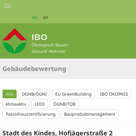
Zum
Toggle
Seiteninhalt
navigation
springen
de
en
IBO
Ökologisch Bauen
Gesund Wohnen
Gebäudebewertung
Alle
DGNB/ÖGNI
EU GreenBuilding
IBO ÖKOPASS
klimaaktiv
LEED
ÖGNB/TQB
Passivhauszertifizierung
Bauproduktmanagement
Stadt des Kindes, Hofjägerstraße 2