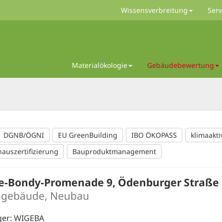
Wissensverbreitung
Serv
Materialökologie
Gebäudebewertung
DGNB/ÖGNI
EU GreenBuilding
IBO ÖKOPASS
klimaakti
hauszertifizierung
Bauproduktmanagement
ie-Bondy-Promenade 9, Ödenburger Straße 
gebäude, Neubau
ger: WIGEBA