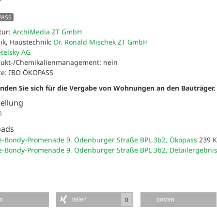
PASS
tur:
ArchiMedia ZT GmbH
ik, Haustechnik:
Dr. Ronald Mischek ZT GmbH
telsky AG
ukt-/Chemikalienmanagement: nein
ate: IBO ÖKOPASS
enden Sie sich für die Vergabe von Wohnungen an den Bauträger.
tellung
3
oads
ie-Bondy-Promenade 9, Ödenburger Straße BPL 3b2, Ökopass
239 
ie-Bondy-Promenade 9, Ödenburger Straße BPL 3b2, Detailergebni
en
teilen
posten
0