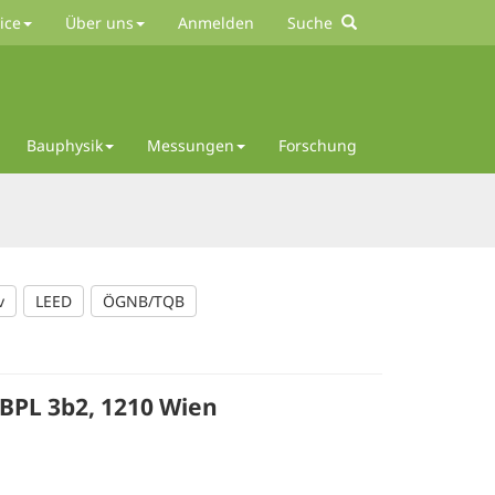
ice
Über uns
Anmelden
Suche
Bauphysik
Messungen
Forschung
v
LEED
ÖGNB/TQB
BPL 3b2, 1210 Wien