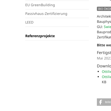
EU GreenBuilding
IBO ÖKO
Passivhaus-Zertifizierung
Architek
Bauphys
LEED
GU:
Swie
Bauprod
Referenzprojekte
Zertifik
Bitte w
Fertigs
Mai 202
Downl
Ottil
Ottil
KB
teil