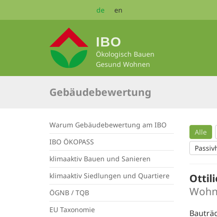
Zum
de
en
Seiteninhalt
springen
IBO
Ökologisch Bauen
Gesund Wohnen
Gebäudebewertung
Warum Gebäudebewertung am IBO
Alle
IBO ÖKOPASS
Passiv
klimaaktiv Bauen und Sanieren
klimaaktiv Siedlungen und Quartiere
Ottil
Wohn
ÖGNB / TQB
EU Taxonomie
Bauträ