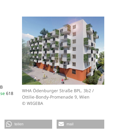
KB
WHA Ödenburger Straße BPL. 3b2 /
sse
618
Ottilie-Bondy-Promenade 9, Wien
© WIGEBA
teilen
mail