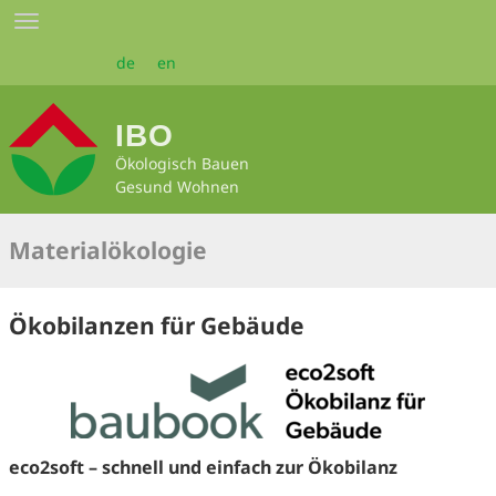
Zum
Toggle
Seiteninhalt
navigation
springen
de
en
IBO
Ökologisch Bauen
Gesund Wohnen
Materialökologie
Ökobilanzen für Gebäude
eco2soft – schnell und einfach zur Ökobilanz