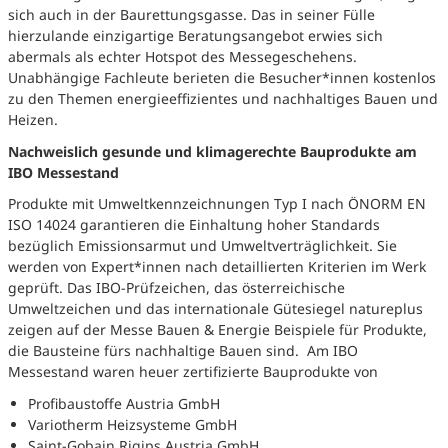
sich auch in der Baurettungsgasse. Das in seiner Fülle
hierzulande einzigartige Beratungsangebot erwies sich
abermals als echter Hotspot des Messegeschehens.
Unabhängige Fachleute berieten die Besucher*innen kostenlos
zu den Themen energieeffizientes und nachhaltiges Bauen und
Heizen.
Nachweislich gesunde und klimagerechte Bauprodukte am
IBO Messestand
Produkte mit Umweltkennzeichnungen Typ I nach ÖNORM EN
ISO 14024 garantieren die Einhaltung hoher Standards
bezüglich Emissionsarmut und Umweltverträglichkeit. Sie
werden von Expert*innen nach detaillierten Kriterien im Werk
geprüft. Das IBO-Prüfzeichen, das österreichische
Umweltzeichen und das internationale Gütesiegel natureplus
zeigen auf der Messe Bauen & Energie Beispiele für Produkte,
die Bausteine fürs nachhaltige Bauen sind. Am IBO
Messestand waren heuer zertifizierte Bauprodukte von
Profibaustoffe Austria GmbH
Variotherm Heizsysteme GmbH
Saint-Gobain Rigips Austria GmbH