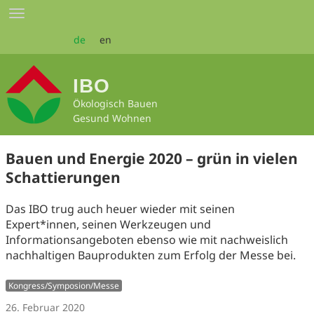
Zum
Toggle
Seiteninhalt
navigation
springen
de
en
IBO
Ökologisch Bauen
Gesund Wohnen
Bauen und Energie 2020 – grün in vielen
Schattierungen
Das IBO trug auch heuer wieder mit seinen
Expert*innen, seinen Werkzeugen und
Informationsangeboten ebenso wie mit nachweislich
nachhaltigen Bauprodukten zum Erfolg der Messe bei.
Kongress/Symposion/Messe
26. Februar 2020