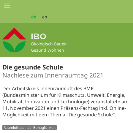
Zum
Toggle
Seiteninhalt
navigation
springen
de
en
IBO
Ökologisch Bauen
Gesund Wohnen
Die gesunde Schule
Nachlese zum Innenraumtag 2021
Der Arbeitskreis Innenraumluft des BMK
(Bundesministerium für Klimaschutz, Umwelt, Energie,
Mobilität, Innovation und Technologie) veranstaltete am
11. November 2021 einen Präsenz-Fachtag inkl. Online-
Möglichkeit mit dem Thema "Die gesunde Schule".
Raumluftqualität
Behaglichkeit