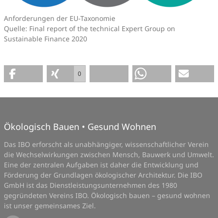
Anforderungen der EU-Taxonomie
Quelle: Final report of the technical Expert Group on
Sustainable Finance 2020
0
Ökologisch Bauen • Gesund Wohnen
Das IBO erforscht als unabhängiger, wissenschaftlicher Verein
die Wechselwirkungen zwischen Mensch, Bauwerk und Umwelt.
Eine der zentralen Aufgaben ist daher die Entwicklung und
Förderung der Grundlagen ökologischer Architektur. Die IBO
GmbH ist das Dienstleistungsunternehmen des 1980
gegründeten Vereins IBO. Ökologisch bauen – gesund wohnen
ist unser gemeinsames Ziel.