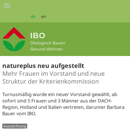
Zum
Toggle
Seiteninhalt
navigation
springen
de
en
IBO
Ökologisch Bauen
Gesund Wohnen
natureplus neu aufgestellt
Mehr Frauen im Vorstand und neue
Struktur der Kriterienkommission
Turnusmäßig wurde ein neuer Vorstand gewählt, ab
sofort sind 5 Frauen und 3 Männer aus der DACH-
Region, Holland und Italien vertreten, darunter Barbara
Bauer vom IBO.
Auszeichnung